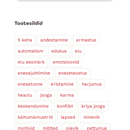
Tootesildid
5 keha
andestamine
armastus
automatism
edukus
elu
elu eesmärk
emotsioonid
enesejuhtimine
eneseteostus
enesetunne
eristamine
harjumus
heaolu
jooga
karma
keskendumine
konflikt
kriya jooga
käitumismustrid
lapsed
minevik
motiivid
mõtted
olevik
pettumus