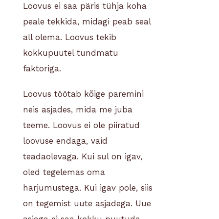
Loovus ei saa päris tühja koha
peale tekkida, midagi peab seal
all olema. Loovus tekib
kokkupuutel tundmatu
faktoriga.
Loovus töötab kõige paremini
neis asjades, mida me juba
teeme. Loovus ei ole piiratud
loovuse endaga, vaid
teadaolevaga. Kui sul on igav,
oled tegelemas oma
harjumustega. Kui igav pole, siis
on tegemist uute asjadega. Uue