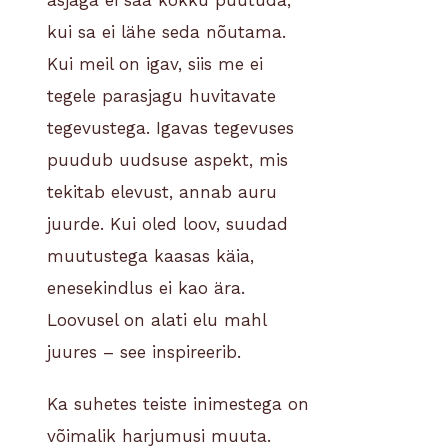
asjaga ei saa kokku puutuda,
kui sa ei lähe seda nõutama.
Kui meil on igav, siis me ei
tegele parasjagu huvitavate
tegevustega. Igavas tegevuses
puudub uudsuse aspekt, mis
tekitab elevust, annab auru
juurde. Kui oled loov, suudad
muutustega kaasas käia,
enesekindlus ei kao ära.
Loovusel on alati elu mahl
juures – see inspireerib.
Ka suhetes teiste inimestega on
võimalik harjumusi muuta.