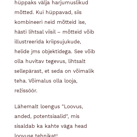
hüppaks välja harjumuslikud
mõtted. Kui hüppavad, siis
kombineeri neid mõtteid ise,
hästi lihtsal viisil – mõtteid võib
illustreerida kriipsujukude,
helide jms objektidega. See võib
olla huvitav tegevus, lihtsalt
sellepärast, et seda on võimalik
teha. Võimalus olla looja,
režissöör.
Lähemalt loengus "Loovus,
anded, potentsiaalid", mis
sisaldab ka kahte väga head
loovuse tehnikat!