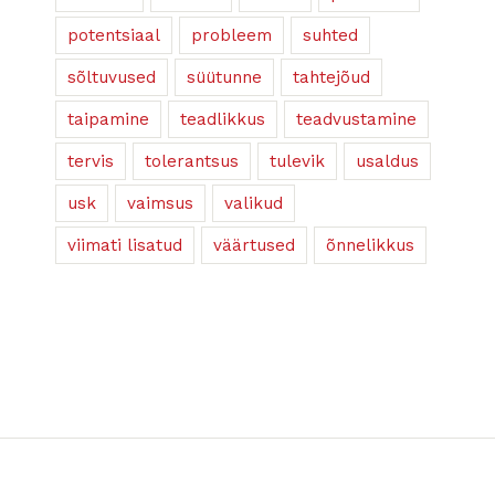
potentsiaal
probleem
suhted
sõltuvused
süütunne
tahtejõud
taipamine
teadlikkus
teadvustamine
tervis
tolerantsus
tulevik
usaldus
usk
vaimsus
valikud
viimati lisatud
väärtused
õnnelikkus