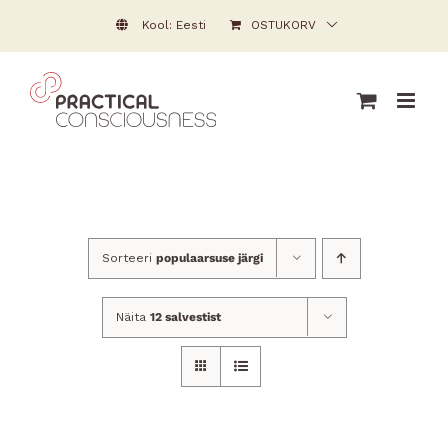
Skip
Kool: Eesti
OSTUKORV
to
content
Sorteeri
populaarsuse järgi
Näita
12 salvestist