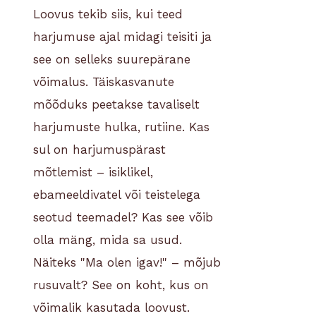
Loovus tekib siis, kui teed
harjumuse ajal midagi teisiti ja
see on selleks suurepärane
võimalus. Täiskasvanute
mõõduks peetakse tavaliselt
harjumuste hulka, rutiine. Kas
sul on harjumuspärast
mõtlemist – isiklikel,
ebameeldivatel või teistelega
seotud teemadel? Kas see võib
olla mäng, mida sa usud.
Näiteks "Ma olen igav!" – mõjub
rusuvalt? See on koht, kus on
võimalik kasutada loovust.