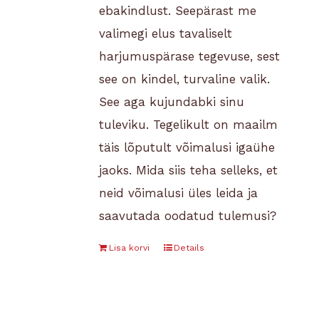
ebakindlust. Seepärast me
valimegi elus tavaliselt
harjumuspärase tegevuse, sest
see on kindel, turvaline valik.
See aga kujundabki sinu
tuleviku. Tegelikult on maailm
täis lõputult võimalusi igaühe
jaoks. Mida siis teha selleks, et
neid võimalusi üles leida ja
saavutada oodatud tulemusi?
Lisa korvi
Details