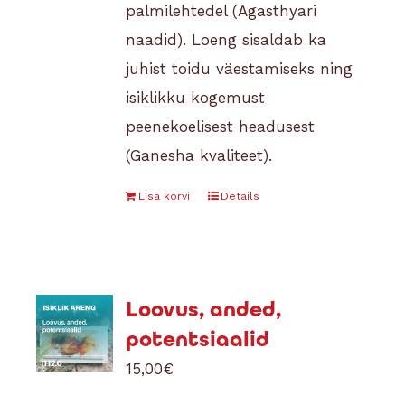
palmilehtedel (Agasthyari
naadid). Loeng sisaldab ka
juhist toidu väestamiseks ning
isiklikku kogemust
peenekoelisest headusest
(Ganesha kvaliteet).
Lisa korvi
Details
Loovus, anded,
potentsiaalid
15,00
€