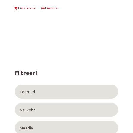
Lisa korvi
Details
Filtreeri
Teemad
Asukoht
Meedia