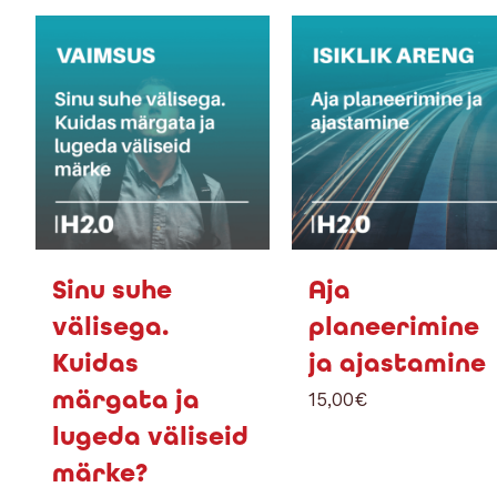
Sinu suhe
Aja
välisega.
planeerimine
Kuidas
ja ajastamine
märgata ja
15,00
€
lugeda väliseid
märke?