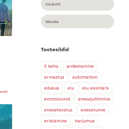
Asukoht
Meedia
Tootesildid
5 keha
andestamine
armastus
automatism
edukus
elu
elu eesmärk
vaade
emotsioonid
enesejuhtimine
eneseteostus
enesetunne
eristamine
harjumus