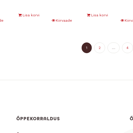
Lisa korvi
Lisa korvi
de
Kiirvaade
Kiir
1
2
…
4
ÕPPEKORRALDUS