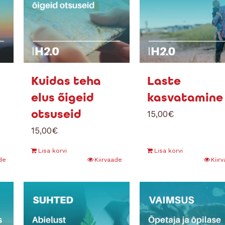
Kuidas teha
Laste
elus õigeid
kasvatamine
otsuseid
15,00
€
15,00
€
Lisa korvi
Lisa korvi
de
Kiirvaade
Kiir