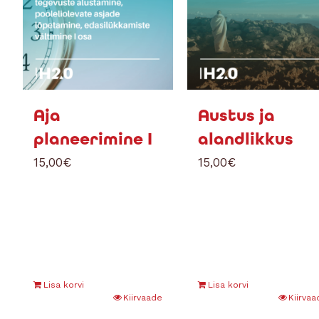
Aja
Austus ja
planeerimine I
alandlikkus
15,00
€
15,00
€
Lisa korvi
Lisa korvi
Kiirvaade
Kiirvaa