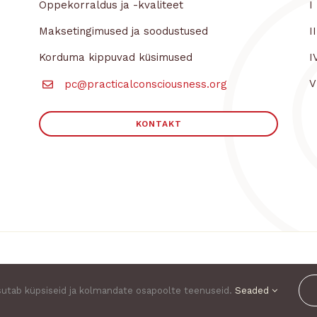
Õppekorraldus ja -kvaliteet
I
Maksetingimused ja soodustused
I
Korduma kippuvad küsimused
I
V
pc@practicalconsciousness.org
KONTAKT
Kõik õigused kaetud |
Kasutustingimused
|
Privaatsusteade
sutab küpsiseid ja kolmandate osapoolte teenuseid.
Seaded