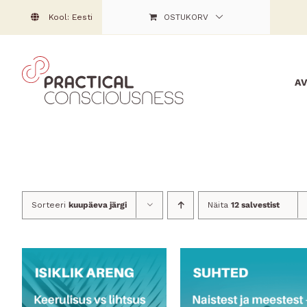
Skip
Kool: Eesti
OSTUKORV
to
content
A
Sorteeri
kuupäeva järgi
Näita
12 salvestist