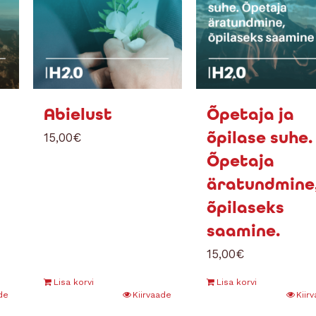
Abielust
Õpetaja ja
õpilase suhe.
15,00
€
Õpetaja
äratundmine
õpilaseks
saamine.
15,00
€
Lisa korvi
Lisa korvi
de
Kiirvaade
Kiir