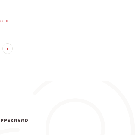
vaade
ÕPPEKAVAD