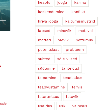
heaolu
jooga
karma
keskendumine
konflikt
kriya jooga
käitumismustrid
lapsed
minevik
motiivid
mõtted
olevik
pettumus
potentsiaal
probleem
suhted
sõltuvused
,
süütunne
tahtejõud
taipamine
teadlikkus
teadvustamine
tervis
tolerantsus
tulevik
vaade
usaldus
usk
vaimsus