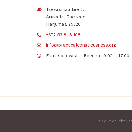
Taevasmaa tee 2,
Aruvalla, Rae vald,
Harjumaa 75320
+372 53 848 108
info@practicalconsciousness.org
Esmaspäevast – Reedeni: 9:00 – 17:00
© Practical Consciousness | Autoriõigus 2026 | 
See veebileht ka