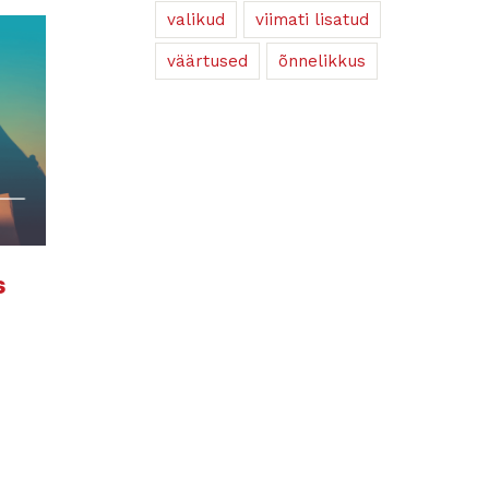
valikud
viimati lisatud
väärtused
õnnelikkus
s