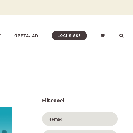
T
ÕPETAJAD
LOGI SISSE
Filtreeri
Teemad