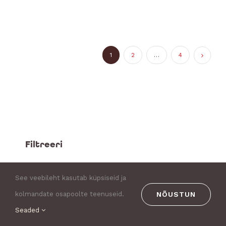
1
2
…
4
Filtreeri
Teemad
See veebileht kasutab küpsiseid ja
NÕUSTUN
kolmandate osapoolte teenuseid.
Asukoht
Seaded