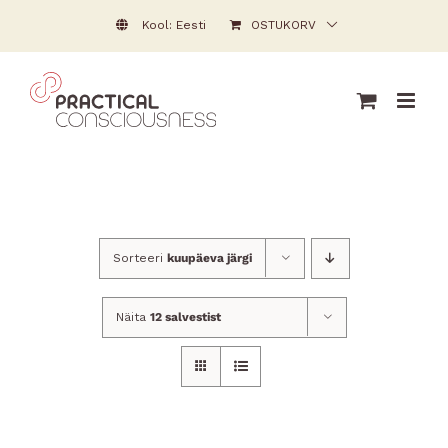
Skip
Kool: Eesti
OSTUKORV
to
content
Sorteeri
kuupäeva järgi
Näita
12 salvestist