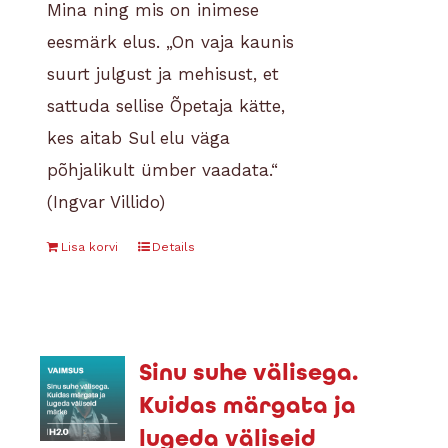
Mina ning mis on inimese
eesmärk elus.
„On vaja kaunis
suurt julgust ja mehisust, et
sattuda sellise Õpetaja kätte,
kes aitab Sul elu väga
põhjalikult ümber vaadata.“
(Ingvar Villido)
Lisa korvi
Details
Sinu suhe välisega.
Kuidas märgata ja
lugeda väliseid