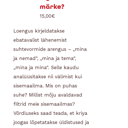
märke?
15,00
€
Loengus kirjeldatakse
ebatavalist lähenemist
suhtevormide arengus – „mina
ja nemad“, „mina ja tema“,
„mina ja mina“. Selle kaudu
analüüsitakse nii välimist kui
sisemaailma. Mis on puhas
suhe? Millist mõju avaldavad
filtrid meie sisemaailmas?
Võrdluseks saad teada, et kriya
joogas lõpetatakse üldistused ja