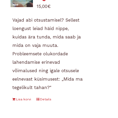
15,00
€
Vajad abi otsustamisel? Sellest
loengust leiad häid nippe,
kuidas ära tunda, mida saab ja
mida on vaja muuta.
Probleemsete olukordade
lahendamise erinevad
võimalused ning igale otsusele
eelnevast küsimusest: „Mida ma
tegelikult tahan?“
Mis on „õiged“ otsused? Kuidas
Lisa korvi
Details
mõjutab valiku tegemist
teadmatus? Võitja ja kaotaja