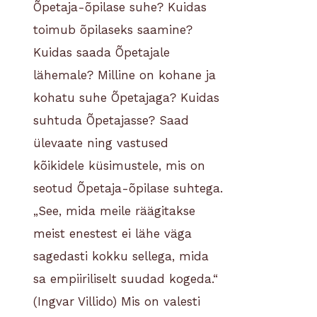
Õpetaja-õpilase suhe? Kuidas
toimub õpilaseks saamine?
Kuidas saada Õpetajale
lähemale? Milline on kohane ja
kohatu suhe Õpetajaga? Kuidas
suhtuda Õpetajasse?
Saad
ülevaate ning vastused
kõikidele küsimustele, mis on
seotud Õpetaja-õpilase suhtega.
„See, mida meile räägitakse
meist enestest ei lähe väga
sagedasti kokku sellega, mida
sa empiiriliselt suudad kogeda.“
(Ingvar Villido)
Mis on valesti