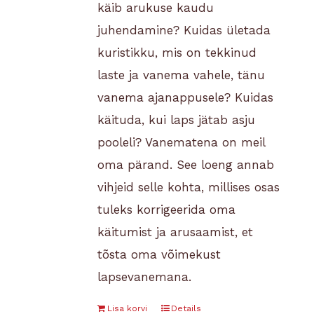
käib arukuse kaudu
juhendamine? Kuidas ületada
kuristikku, mis on tekkinud
laste ja vanema vahele, tänu
vanema ajanappusele? Kuidas
käituda, kui laps jätab asju
pooleli? Vanematena on meil
oma pärand. See loeng annab
vihjeid selle kohta, millises osas
tuleks korrigeerida oma
käitumist ja arusaamist, et
tõsta oma võimekust
lapsevanemana.
Lisa korvi
Details