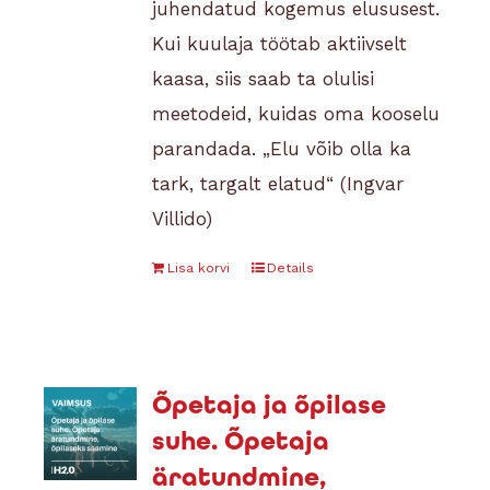
juhendatud kogemus elususest.
Kui kuulaja töötab aktiivselt
kaasa, siis saab ta olulisi
meetodeid, kuidas oma kooselu
parandada. „Elu võib olla ka
tark, targalt elatud“ (Ingvar
Villido)
Lisa korvi
Details
Õpetaja ja õpilase
suhe. Õpetaja
äratundmine,