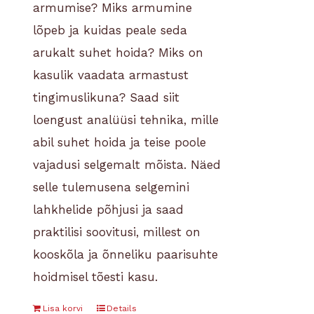
armumise? Miks armumine
lõpeb ja kuidas peale seda
arukalt suhet hoida? Miks on
kasulik vaadata armastust
tingimuslikuna? Saad siit
loengust analüüsi tehnika, mille
abil suhet hoida ja teise poole
vajadusi selgemalt mõista. Näed
selle tulemusena selgemini
lahkhelide põhjusi ja saad
praktilisi soovitusi, millest on
kooskõla ja õnneliku paarisuhte
hoidmisel tõesti kasu.
Lisa korvi
Details