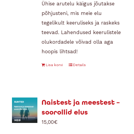
Ühise arutelu käigus jõutakse
põhjusteni, mis meie elu
tegelikult keeruliseks ja raskeks
teevad. Lahendused keerulistele
olukordadele võivad olla aga
hoopis lihtsad!
Lisa korvi
Details
Naistest ja meestest –
soorollid elus
15,00
€