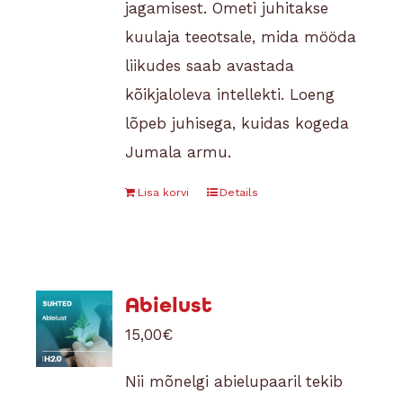
jagamisest. Ometi juhitakse
kuulaja teeotsale, mida mööda
liikudes saab avastada
kõikjaloleva intellekti. Loeng
lõpeb juhisega, kuidas kogeda
Jumala armu.
Lisa korvi
Details
Abielust
15,00
€
Nii mõnelgi abielupaaril tekib