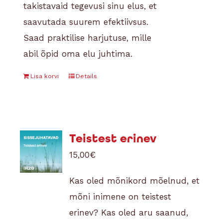
takistavaid tegevusi sinu elus, et
saavutada suurem efektiivsus.
Saad praktilise harjutuse, mille
abil õpid oma elu juhtima.
Lisa korvi
Details
Teistest erinev
15,00
€
Kas oled mõnikord mõelnud, et
mõni inimene on teistest
erinev? Kas oled aru saanud,