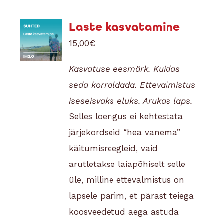
suhte kujunemine. Aususe
valikulisest kasutamisest.
Laste kasvatamine
Automaatsete valikute ja
15,00
€
teadvustatud valikute erinevus
Kasvatuse eesmärk. Kuidas
ning kahetsuse tulutus.
seda korraldada. Ettevalmistus
Otsuseid saab teha
iseseisvaks eluks. Arukas laps.
emotsioonidest, mentaalsusest
Selles loengus ei kehtestata
või teadlikkusest lähtuvalt. Sihi
järjekordseid “hea vanema”
seadmine ja perspektiivi
käitumisreegleid, vaid
sõnastamine kui teejuht.
arutletakse laiapõhiselt selle
üle, milline ettevalmistus on
lapsele parim, et pärast teiega
koosveedetud aega astuda