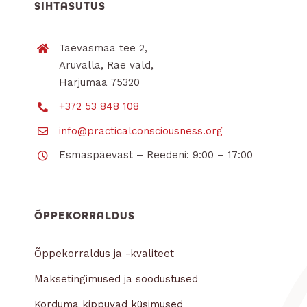
SIHTASUTUS
Taevasmaa tee 2,
Aruvalla, Rae vald,
Harjumaa 75320
+372 53 848 108
info@practicalconsciousness.org
Esmaspäevast – Reedeni: 9:00 – 17:00
ÕPPEKORRALDUS
Õppekorraldus ja -kvaliteet
Maksetingimused ja soodustused
Korduma kippuvad küsimused