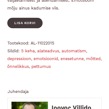
väljaelamisest ja asendamisest. Emotsiooni
mõju ainus kadumise viis.
LISA KORVI
Tootekood:
AL-11022015
Sildid:
5 keha
,
alateadvus
,
automatism
,
depressioon
,
emotsioonid
,
enesetunne
,
mõtted
,
õnnelikkus
,
pettumus
Juhendaja
Ingvar Villido