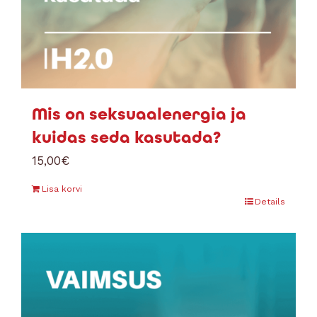
Mis on seksuaalenergia ja
kuidas seda kasutada?
15,00
€
Lisa korvi
Details