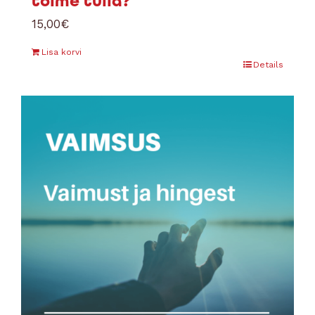
toime tulla?
15,00
€
Lisa korvi
Details