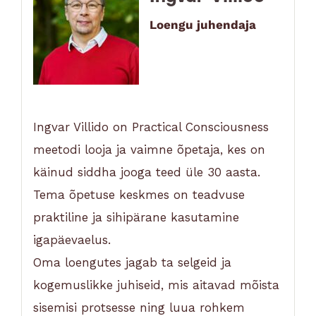
Loengu juhendaja
Ingvar Villido on Practical Consciousness
meetodi looja ja vaimne õpetaja, kes on
käinud siddha jooga teed üle 30 aasta.
Tema õpetuse keskmes on teadvuse
praktiline ja sihipärane kasutamine
igapäevaelus.
Oma loengutes jagab ta selgeid ja
kogemuslikke juhiseid, mis aitavad mõista
sisemisi protsesse ning luua rohkem