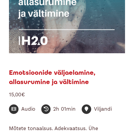
Emotsioonide väljaelamine,
allasurumine ja vältimine
15,00
€
Audio
2h 01min
Viljandi
Mõtete tonaalsus. Adekvaatsus. Ühe