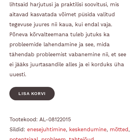
lihtsaid harjutusi ja praktilisi soovitusi, mis
aitavad kasvatada võimet püsida valitud
tegevuse juures nii kaua, kui endal vaja.
Põneva kõrvalteemana tuleb jutuks ka
probleemide lahendamine ja see, mida
tähendab probleemist vabanemine nii, et see
ei jääks juurtasandile alles ja ei korduks üha
uuesti.
LISA KORVI
Tootekood:
AL-08122015
Sildid:
enesejuhtimine
,
keskendumine
,
mõtted
,
potentsiaal
,
probleem
,
tahtejõud
,