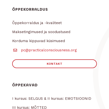
ÕPPEKORRALDUS
Õppekorraldus ja -kvaliteet
Maksetingimused ja soodustused
Korduma kippuvad küsimused
pc@practicalconsciousness.org
KONTAKT
ÕPPEKAVAD
I kursus: SELGUS & II kursus: EMOTSIOONID
III kursus: MÕTTED