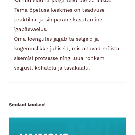
käinud siddha jooga teed üle 30 aasta.
Tema õpetuse keskmes on teadvuse
praktiline ja sihipärane kasutamine
igapäevaelus.
Oma loengutes jagab ta selgeid ja
kogemuslikke juhiseid, mis aitavad mõista
sisemisi protsesse ning luua rohkem
selgust, kohalolu ja tasakaalu.
Seotud tooted