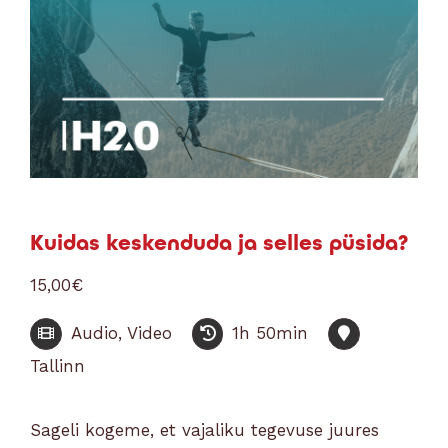
Kuidas keskenduda ja selles püsida?
15,00
€
Audio, Video
1h 50min
Tallinn
Sageli kogeme, et vajaliku tegevuse juures