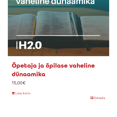
Õpetaja ja õpilase vaheline
dünaamika
15,00
€
Lisa korvi
Details