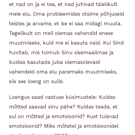
et nad on ja ei tea, et nad juhivad täielikult
meie elu. Oma probleemides otsime põhjuseid
teistes ja arvame, et ise ei saa midagi muuta.
Tegelikult on meil olemas vahendid enese
muutmiseks, kuid me ei kasuta neid. Kui Sind
huvitab, mis toimub Sinu sisemaailmas ja
kuidas kasutada juba olemasolevaid
vahendeid oma elu paremaks muutmiseks,
siis see loeng on sulle.
Loengus saad vastuse küsimustele: Kuidas
mõtted saavad sinu pähe? Kuidas teada, et
sul on mõtted ja emotsioonid? Kust tulevad
emotsioonid? Miks mõtetel ja emotsioonidel