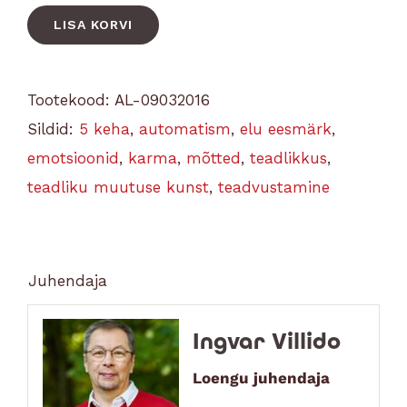
LISA KORVI
Tootekood:
AL-09032016
Sildid:
5 keha
,
automatism
,
elu eesmärk
,
emotsioonid
,
karma
,
mõtted
,
teadlikkus
,
teadliku muutuse kunst
,
teadvustamine
Juhendaja
Ingvar Villido
Loengu juhendaja