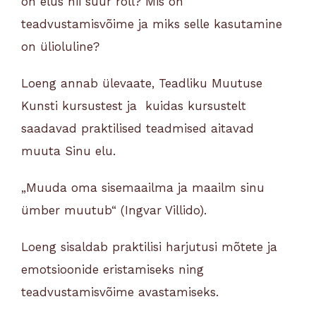
on elus nii suur roll? Mis on
teadvustamisvõime ja miks selle kasutamine
on ülioluline?
Loeng annab ülevaate, Teadliku Muutuse
Kunsti kursustest ja kuidas kursustelt
saadavad praktilised teadmised aitavad
muuta Sinu elu.
„Muuda oma sisemaailma ja maailm sinu
ümber muutub“ (Ingvar Villido).
Loeng sisaldab praktilisi harjutusi mõtete ja
emotsioonide eristamiseks ning
teadvustamisvõime avastamiseks.