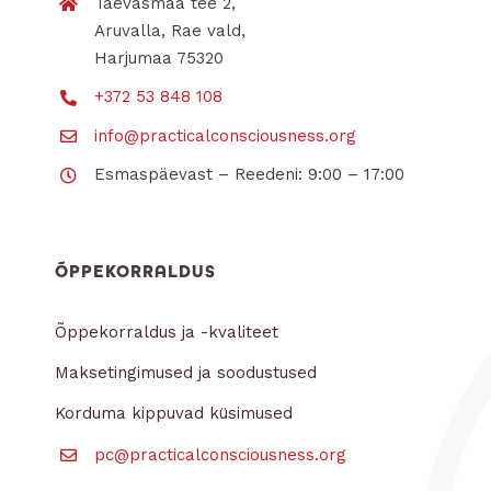
Taevasmaa tee 2,
Aruvalla, Rae vald,
Harjumaa 75320
+372 53 848 108
info@practicalconsciousness.org
Esmaspäevast – Reedeni: 9:00 – 17:00
ÕPPEKORRALDUS
Õppekorraldus ja -kvaliteet
Maksetingimused ja soodustused
Korduma kippuvad küsimused
pc@practicalconsciousness.org