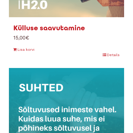
Külluse saavutamine
15,00
€
Lisa korvi
Details