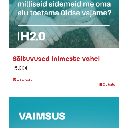
Sõltuvused inimeste vahel
15,00
€
Lisa korvi
Details