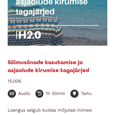
Sõimusõnade kasutamise ja
asjaolude kirumise tagajärjed
15,00
€
Audio
1h 50min
Tartu
Loengus selgub kuidas mõjutab inimesi