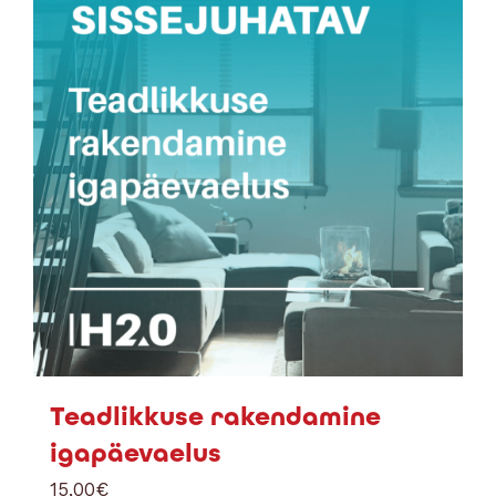
Teadlikkuse rakendamine
igapäevaelus
15,00
€