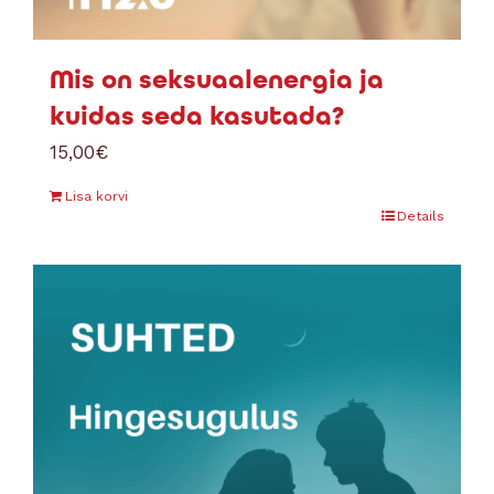
Mis on seksuaalenergia ja
kuidas seda kasutada?
15,00
€
Lisa korvi
Details