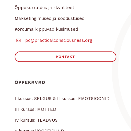
Õppekorraldus ja -kvaliteet
Maksetingimused ja soodustused
Korduma kippuvad küsimused
pc@practicalconsciousness.org
KONTAKT
ÕPPEKAVAD
I kursus: SELGUS & II kursus: EMOTSIOONID
III kursus: MÕTTED
IV kursus: TEADVUS
V kursus: VOOSEISUND