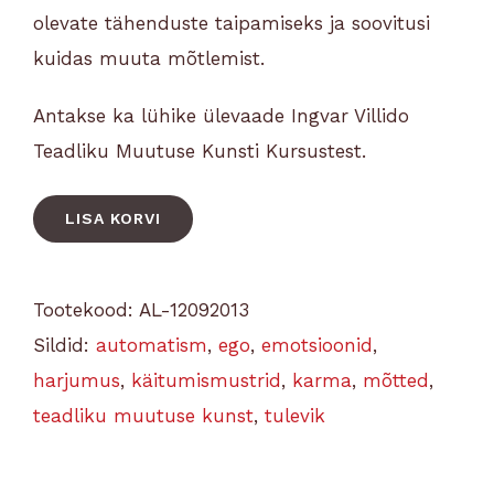
olevate tähenduste taipamiseks ja soovitusi
kuidas muuta mõtlemist.
Antakse ka lühike ülevaade Ingvar Villido
Teadliku Muutuse Kunsti Kursustest.
LISA KORVI
Tootekood:
AL-12092013
Sildid:
automatism
,
ego
,
emotsioonid
,
harjumus
,
käitumismustrid
,
karma
,
mõtted
,
teadliku muutuse kunst
,
tulevik