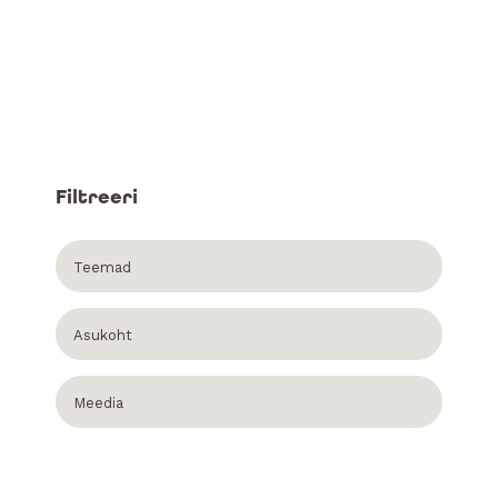
Filtreeri
Teemad
Asukoht
Meedia