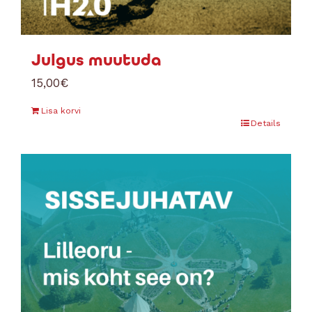
Julgus muutuda
15,00
€
Lisa korvi
Details