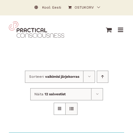
Skip
Kool: Eesti
OSTUKORV
to
content
Sorteeri
vaikimisi järjekorras
Näita
12 salvestist