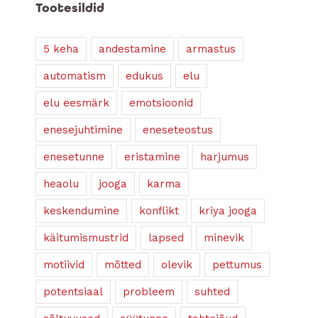
Tootesildid
5 keha
andestamine
armastus
automatism
edukus
elu
elu eesmärk
emotsioonid
enesejuhtimine
eneseteostus
enesetunne
eristamine
harjumus
heaolu
jooga
karma
keskendumine
konflikt
kriya jooga
käitumismustrid
lapsed
minevik
motiivid
mõtted
olevik
pettumus
potentsiaal
probleem
suhted