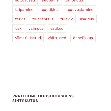
sõltuvused
süütunne
tahtejõud
taipamine
teadlikkus
teadvustamine
tervis
tolerantsus
tulevik
usaldus
usk
vaimsus
valikud
viimati lisatud
väärtused
õnnelikkus
PRACTICAL CONSCIOUSNESS
SIHTASUTUS