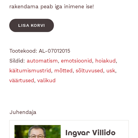
rakendama peab iga inimene ise!
LISA KORVI
Tootekood:
AL-07012015
Sildid:
automatism
,
emotsioonid
,
hoiakud
,
käitumismustrid
,
mõtted
,
sõltuvused
,
usk
,
väärtused
,
valikud
Juhendaja
Ingvar Villido