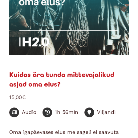
Kuidas ära tunda mittevajalikud
asjad oma elus?
15,00
€
Audio
1h 56min
Viljandi
Oma igapäevases elus me sageli ei saavuta