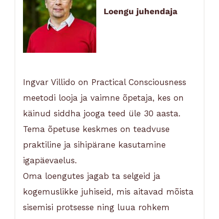
Loengu juhendaja
Ingvar Villido on Practical Consciousness
meetodi looja ja vaimne õpetaja, kes on
käinud siddha jooga teed üle 30 aasta.
Tema õpetuse keskmes on teadvuse
praktiline ja sihipärane kasutamine
igapäevaelus.
Oma loengutes jagab ta selgeid ja
kogemuslikke juhiseid, mis aitavad mõista
sisemisi protsesse ning luua rohkem