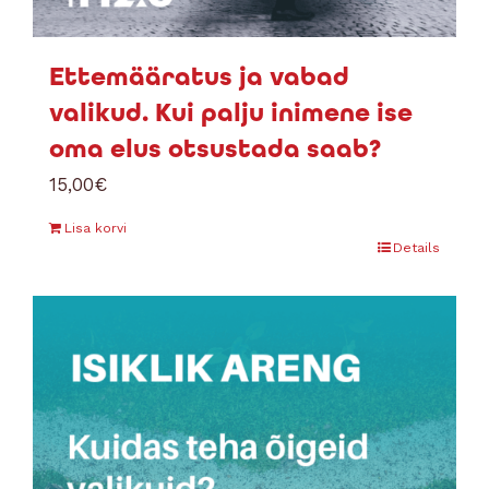
Ettemääratus ja vabad
valikud. Kui palju inimene ise
oma elus otsustada saab?
15,00
€
Lisa korvi
Details