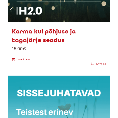
Karma kui põhjuse ja
tagajärje seadus
15,00
€
Lisa korvi
Details