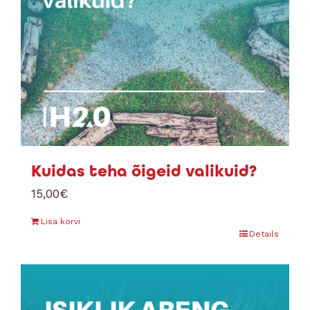
Kuidas teha õigeid valikuid?
15,00
€
Lisa korvi
Details