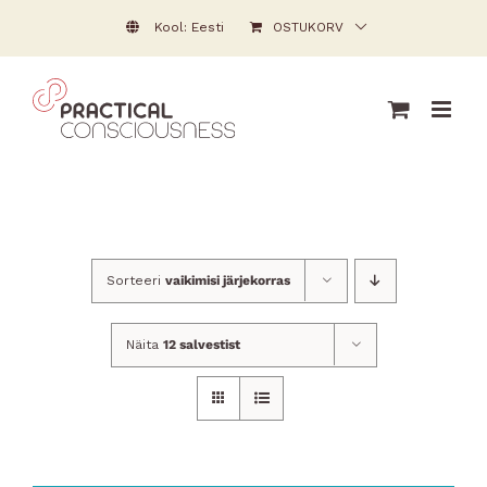
Skip
Kool: Eesti
OSTUKORV
to
content
Sorteeri
vaikimisi järjekorras
Näita
12 salvestist