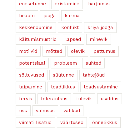
enesetunne
eristamine
harjumus
heaolu
jooga
karma
keskendumine
konflikt
kriya jooga
käitumismustrid
lapsed
minevik
motiivid
mõtted
olevik
pettumus
potentsiaal
probleem
suhted
sõltuvused
süütunne
tahtejõud
taipamine
teadlikkus
teadvustamine
tervis
tolerantsus
tulevik
usaldus
usk
vaimsus
valikud
viimati lisatud
väärtused
õnnelikkus