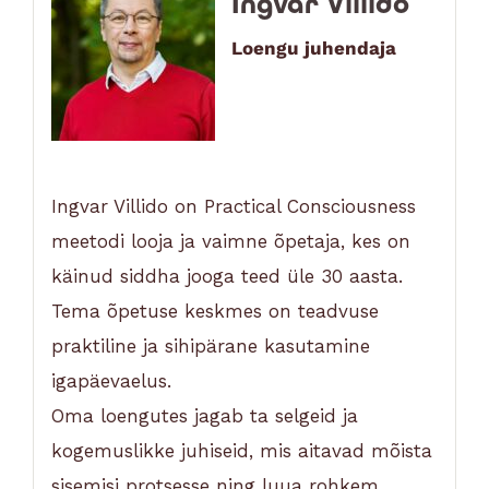
Ingvar Villido
Loengu juhendaja
Ingvar Villido on Practical Consciousness
meetodi looja ja vaimne õpetaja, kes on
käinud siddha jooga teed üle 30 aasta.
Tema õpetuse keskmes on teadvuse
praktiline ja sihipärane kasutamine
igapäevaelus.
Oma loengutes jagab ta selgeid ja
kogemuslikke juhiseid, mis aitavad mõista
sisemisi protsesse ning luua rohkem