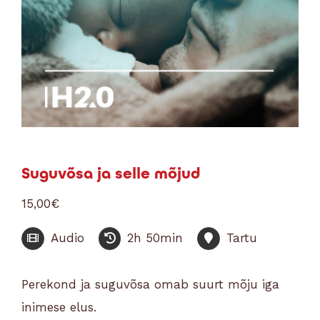
Suguvõsa ja selle mõjud
15,00
€
Audio
2h 50min
Tartu
Perekond ja suguvõsa omab suurt mõju iga
inimese elus.