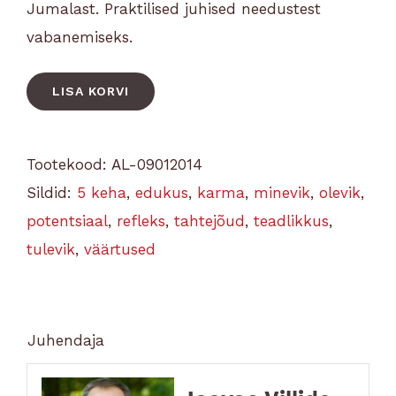
Jumalast. Praktilised juhised needustest
vabanemiseks.
LISA KORVI
Tootekood:
AL-09012014
Sildid:
5 keha
,
edukus
,
karma
,
minevik
,
olevik
,
potentsiaal
,
refleks
,
tahtejõud
,
teadlikkus
,
tulevik
,
väärtused
Juhendaja