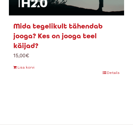
Mida tegelikult tähendab
jooga? Kes on jooga teel
käijad?
15,00
€
Lisa korvi
Details