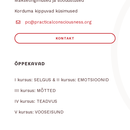
Maksetingimused ja soodustused
Korduma kippuvad küsimused
pc@practicalconsciousness.org
KONTAKT
ÕPPEKAVAD
I kursus: SELGUS & II kursus: EMOTSIOONID
III kursus: MÕTTED
IV kursus: TEADVUS
V kursus: VOOSEISUND