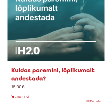
Kuidas paremini, lõplikumalt
andestada?
15,00
€
Lisa korvi
Details