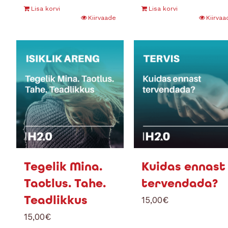
Lisa korvi
Lisa korvi
Kiirvaade
Kiirvaa
Tegelik Mina.
Kuidas ennast
Taotlus. Tahe.
tervendada?
Teadlikkus
15,00
€
15,00
€