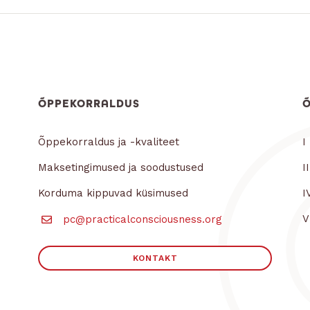
ÕPPEKORRALDUS
Õppekorraldus ja -kvaliteet
I
Maksetingimused ja soodustused
I
Korduma kippuvad küsimused
I
V
pc@practicalconsciousness.org
KONTAKT