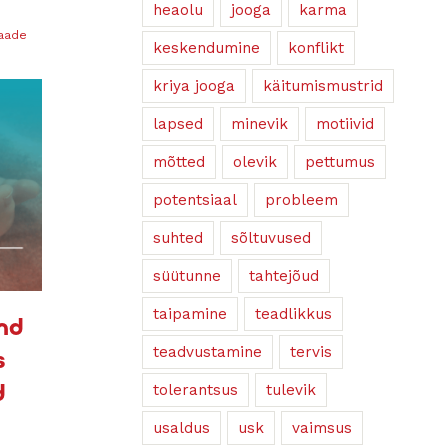
heaolu
jooga
karma
vaade
keskendumine
konflikt
kriya jooga
käitumismustrid
lapsed
minevik
motiivid
mõtted
olevik
pettumus
potentsiaal
probleem
suhted
sõltuvused
süütunne
tahtejõud
taipamine
teadlikkus
nd
teadvustamine
tervis
s
d
tolerantsus
tulevik
usaldus
usk
vaimsus