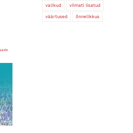
valikud
viimati lisatud
väärtused
õnnelikkus
vaade