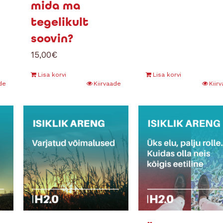
mida ma
tegelikult
soovin?
15,00
€
Lisa korvi
Lisa korvi
de
Kiirvaade
Kiir