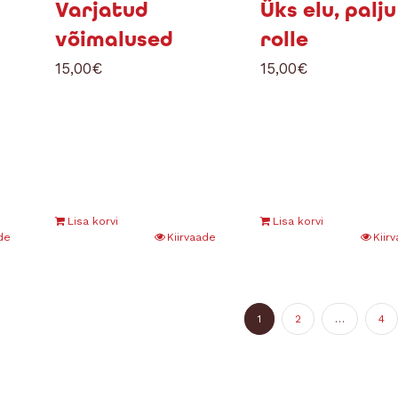
Varjatud
Üks elu, palju
võimalused
rolle
15,00
€
15,00
€
Lisa korvi
Lisa korvi
de
Kiirvaade
Kiir
1
2
…
4