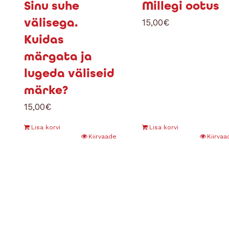
Sinu suhe
Millegi ootus
välisega.
15,00
€
Kuidas
märgata ja
lugeda väliseid
märke?
15,00
€
Lisa korvi
Lisa korvi
Kiirvaade
Kiirvaa