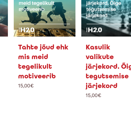
Tahte jõud ehk
Kasulik
mis meid
valikute
tegelikult
järjekord. Õi
motiveerib
tegutsemise
järjekord
15,00
€
15,00
€