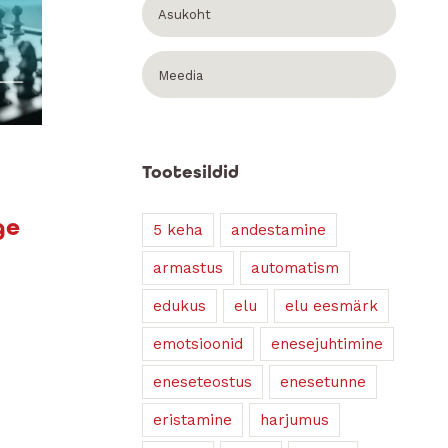
Asukoht
Meedia
Tootesildid
ge
5 keha
andestamine
armastus
automatism
edukus
elu
elu eesmärk
emotsioonid
enesejuhtimine
eneseteostus
enesetunne
eristamine
harjumus