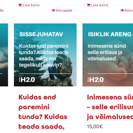
Lisa korvi
Lisa korvi
de
Kiirvaade
Kiir
Kuidas end
Inimesena sü
paremini
– selle erilisu
tunda? Kuidas
ja võimaluse
teada saada,
15,00
€