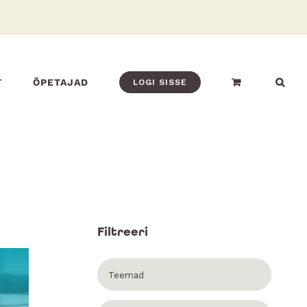
T
ÕPETAJAD
LOGI SISSE
Filtreeri
Teemad