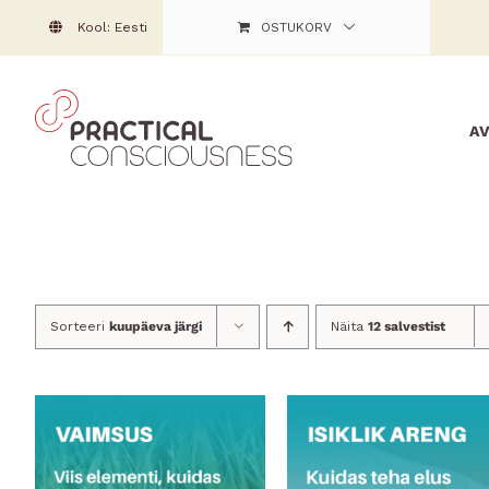
Skip
Kool: Eesti
OSTUKORV
to
content
A
Sorteeri
kuupäeva järgi
Näita
12 salvestist