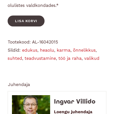
olulistes valdkondades.*
LISA KORVI
Tootekood:
AL-16042015
Sildid:
edukus
,
heaolu
,
karma
,
õnnelikkus
,
suhted
,
teadvustamine
,
töö ja raha
,
valikud
Juhendaja
Ingvar Villido
Loengu juhendaja