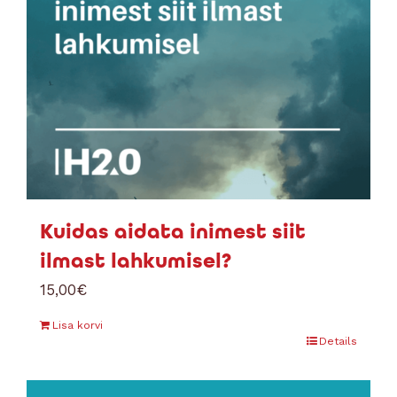
Kuidas aidata inimest siit
ilmast lahkumisel?
15,00
€
Lisa korvi
Details