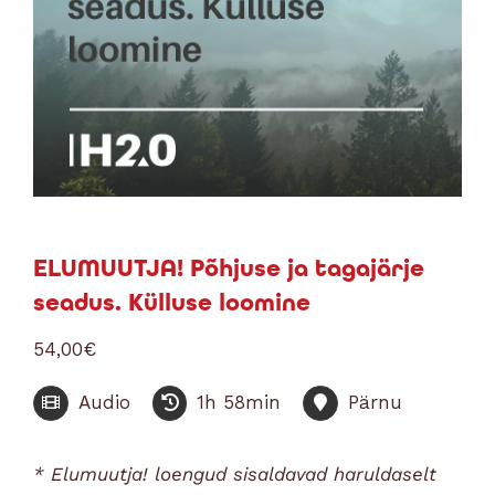
ELUMUUTJA! Põhjuse ja tagajärje
seadus. Külluse loomine
54,00
€
Audio
1h 58min
Pärnu
* Elumuutja! loengud sisaldavad haruldaselt