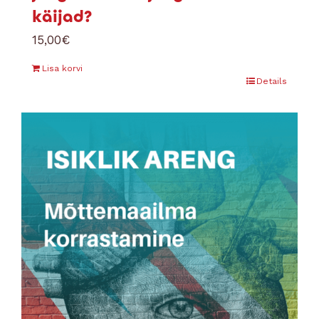
käijad?
15,00
€
Lisa korvi
Details