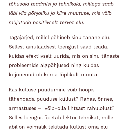
tõhusaid teadmisi ja tehnikaid, millega saab
läbi viia põhjaliku ja kiire muutuse, mis võib
mõjutada positiivselt tervet elu.
Tagajärjed, millel põhineb sinu tänane elu.
Sellest ainulaadsest loengust saad teada,
kuidas efektiivselt uurida, mis on sinu tänaste
probleemide algpõhjused ning kuidas
kujunenud olukorda lõplikult muuta.
Kas külluse puudumine võib hoopis
tähendada puuduse küllust? Rahas, õnnes,
armastuses – võib-olla lihtsast rahulolust?
Selles loengus õpetab lektor tehnikat, mille
abil on võimalik tekitada küllust oma elu