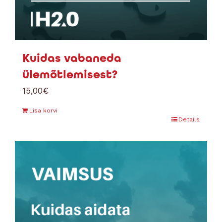
Kuidas vabaneda
ülemõtlemisest?
15,00
€
Lisa korvi
Details