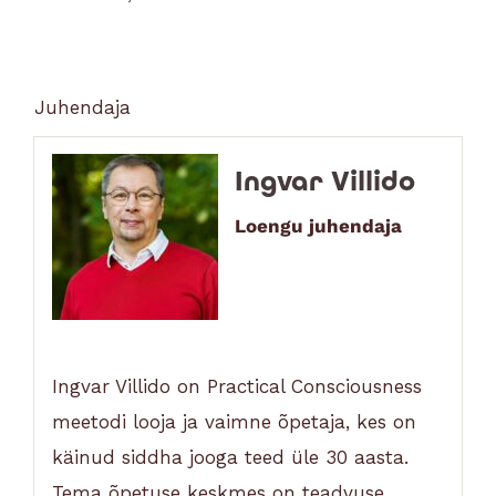
Juhendaja
Ingvar Villido
Loengu juhendaja
Ingvar Villido on Practical Consciousness
meetodi looja ja vaimne õpetaja, kes on
käinud siddha jooga teed üle 30 aasta.
Tema õpetuse keskmes on teadvuse