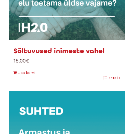
Sõltuvused inimeste vahel
15,00
€
Lisa korvi
Details