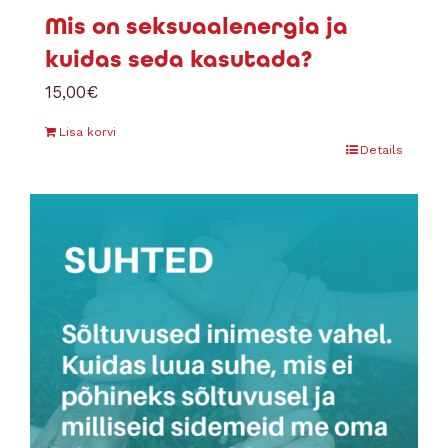
Mis on seksuaalenergia ja
kuidas seda kasutada?
15,00
€
Lisa korvi
Details