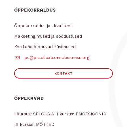
ÕPPEKORRALDUS
Õppekorraldus ja -kvaliteet
Maksetingimused ja soodustused
Korduma kippuvad küsimused
pc@practicalconsciousness.org
KONTAKT
ÕPPEKAVAD
I kursus: SELGUS & II kursus: EMOTSIOONID
III kursus: MÕTTED