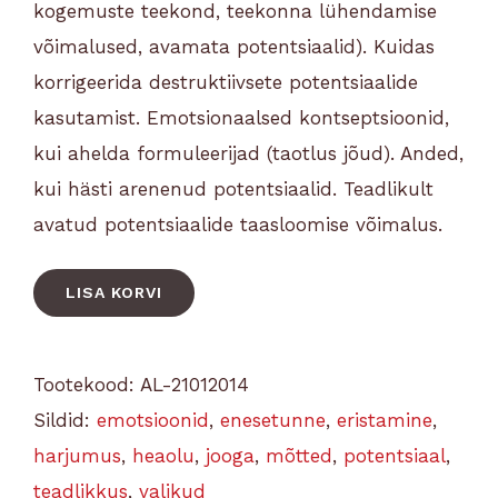
kogemuste teekond, teekonna lühendamise
võimalused, avamata potentsiaalid). Kuidas
korrigeerida destruktiivsete potentsiaalide
kasutamist. Emotsionaalsed kontseptsioonid,
kui ahelda formuleerijad (taotlus jõud). Anded,
kui hästi arenenud potentsiaalid. Teadlikult
avatud potentsiaalide taasloomise võimalus.
LISA KORVI
Tootekood:
AL-21012014
Sildid:
emotsioonid
,
enesetunne
,
eristamine
,
harjumus
,
heaolu
,
jooga
,
mõtted
,
potentsiaal
,
teadlikkus
,
valikud