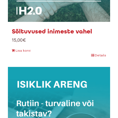
Sõltuvused inimeste vahel
15,00
€
Lisa korvi
Details