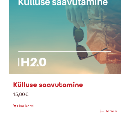
Külluse saavutamine
15,00
€
Lisa korvi
Details