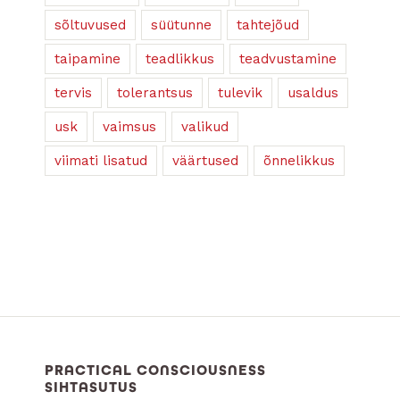
sõltuvused
süütunne
tahtejõud
taipamine
teadlikkus
teadvustamine
tervis
tolerantsus
tulevik
usaldus
usk
vaimsus
valikud
viimati lisatud
väärtused
õnnelikkus
PRACTICAL CONSCIOUSNESS
SIHTASUTUS