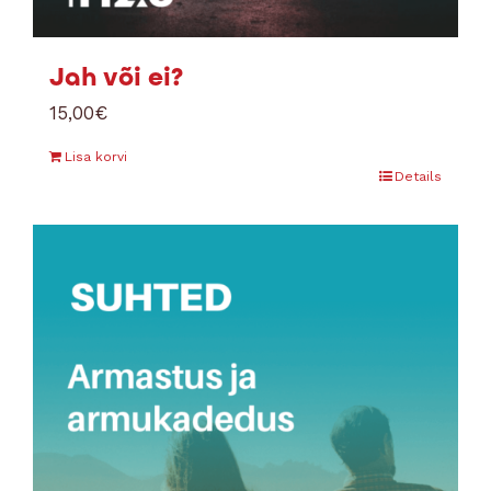
Jah või ei?
15,00
€
Lisa korvi
Details