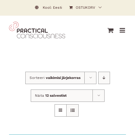
Skip
Kool: Eesti
OSTUKORV
to
content
Sorteeri
vaikimisi järjekorras
Näita
12 salvestist