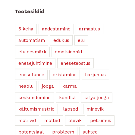
Tootesildid
5 keha
andestamine
armastus
automatism
edukus
elu
elu eesmärk
emotsioonid
enesejuhtimine
eneseteostus
enesetunne
eristamine
harjumus
heaolu
jooga
karma
keskendumine
konflikt
kriya jooga
käitumismustrid
lapsed
minevik
motiivid
mõtted
olevik
pettumus
potentsiaal
probleem
suhted