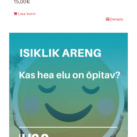
15,00
€
Lisa korvi
Details