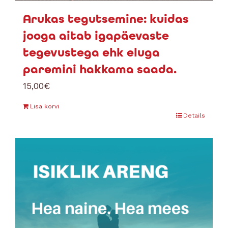
Arukas tegutsemine: kuidas
jooga aitab igapäevaste
tegevustega ehk eluga
paremini hakkama saada.
15,00
€
Lisa korvi
Details