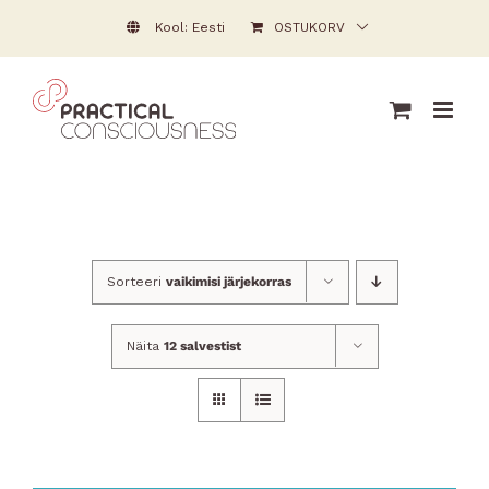
Skip
Kool: Eesti
OSTUKORV
to
content
Sorteeri
vaikimisi järjekorras
Näita
12 salvestist