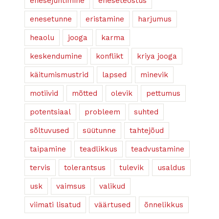
enesejuhtimine
eneseteostus
enesetunne
eristamine
harjumus
heaolu
jooga
karma
keskendumine
konflikt
kriya jooga
käitumismustrid
lapsed
minevik
motiivid
mõtted
olevik
pettumus
potentsiaal
probleem
suhted
sõltuvused
süütunne
tahtejõud
taipamine
teadlikkus
teadvustamine
tervis
tolerantsus
tulevik
usaldus
usk
vaimsus
valikud
viimati lisatud
väärtused
õnnelikkus