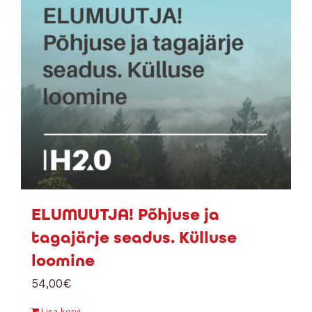
ELUMUUTJA! Põhjuse ja
tagajärje seadus. Külluse
loomine
54,00
€
Lisa korvi