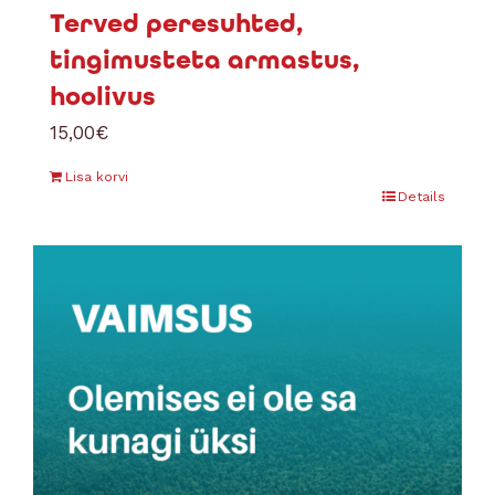
Terved peresuhted,
tingimusteta armastus,
hoolivus
15,00
€
Lisa korvi
Details