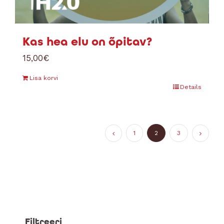
Kas hea elu on õpitav?
15,00
€
Lisa korvi
Details
1
2
3
Filtreeri