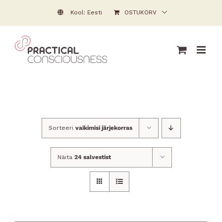
Skip
Kool: Eesti
OSTUKORV
to
content
Sorteeri
vaikimisi järjekorras
Näita
24 salvestist