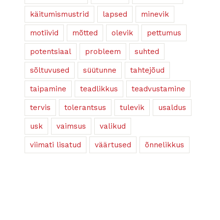
käitumismustrid
lapsed
minevik
motiivid
mõtted
olevik
pettumus
potentsiaal
probleem
suhted
sõltuvused
süütunne
tahtejõud
taipamine
teadlikkus
teadvustamine
tervis
tolerantsus
tulevik
usaldus
usk
vaimsus
valikud
viimati lisatud
väärtused
õnnelikkus