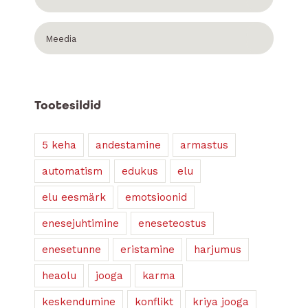
Meedia
Tootesildid
5 keha
andestamine
armastus
automatism
edukus
elu
elu eesmärk
emotsioonid
enesejuhtimine
eneseteostus
enesetunne
eristamine
harjumus
heaolu
jooga
karma
keskendumine
konflikt
kriya jooga