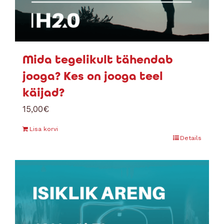
Mida tegelikult tähendab
jooga? Kes on jooga teel
käijad?
15,00
€
Lisa korvi
Details