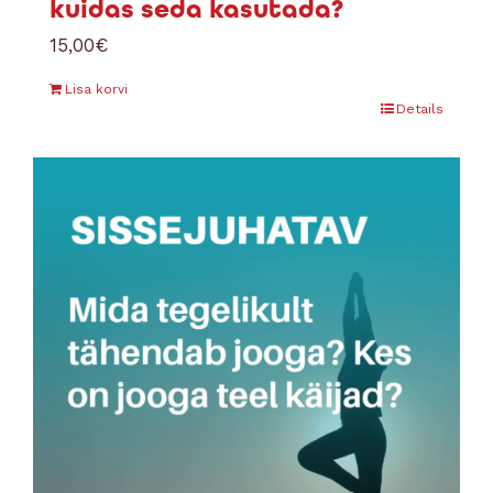
kuidas seda kasutada?
15,00
€
Lisa korvi
Details