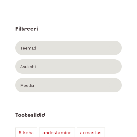
Filtreeri
Teemad
Asukoht
Meedia
Tootesildid
5 keha
andestamine
armastus