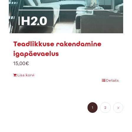
Teadlikkuse rakendamine
igapäevaelus
15,00
€
Lisa korvi
Details
1
2