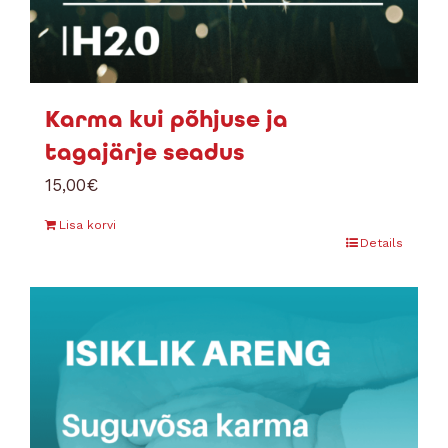
Karma kui põhjuse ja
tagajärje seadus
15,00
€
Lisa korvi
Details