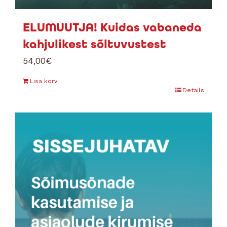
ELUMUUTJA! Kuidas vabaneda
kahjulikest sõltuvustest
54,00
€
Lisa korvi
Details