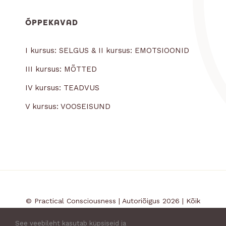
ÕPPEKAVAD
I kursus: SELGUS & II kursus: EMOTSIOONID
III kursus: MÕTTED
IV kursus: TEADVUS
V kursus: VOOSEISUND
© Practical Consciousness | Autoriõigus 2026 | Kõik
õigused kaetud |
Kasutustingimused
|
See veebileht kasutab küpsiseid ja