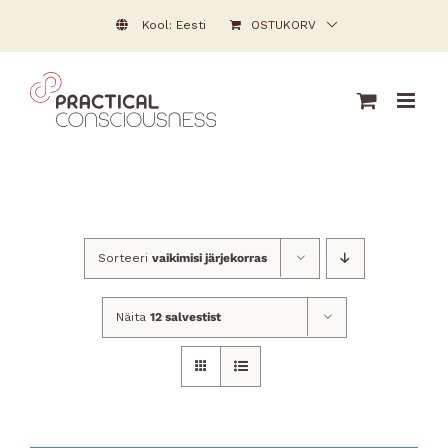
Skip
Kool: Eesti
OSTUKORV
to
content
Sorteeri
vaikimisi järjekorras
Näita
12 salvestist