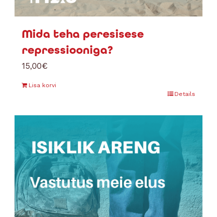
Mida teha peresisese
repressiooniga?
15,00
€
Lisa korvi
Details