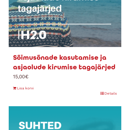
Sõimusõnade kasutamise ja
asjaolude kirumise tagajärjed
15,00
€
Lisa korvi
Details