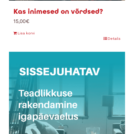
Kas inimesed on võrdsed?
15,00
€
Lisa korvi
Details