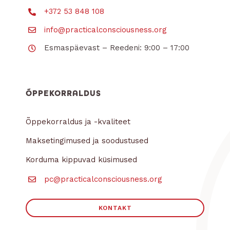
+372 53 848 108
info@practicalconsciousness.org
Esmaspäevast – Reedeni: 9:00 – 17:00
ÕPPEKORRALDUS
Õppekorraldus ja -kvaliteet
Maksetingimused ja soodustused
Korduma kippuvad küsimused
pc@practicalconsciousness.org
KONTAKT