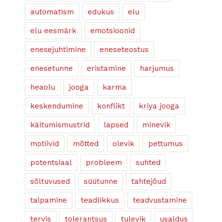
automatism
edukus
elu
elu eesmärk
emotsioonid
enesejuhtimine
eneseteostus
enesetunne
eristamine
harjumus
heaolu
jooga
karma
keskendumine
konflikt
kriya jooga
käitumismustrid
lapsed
minevik
motiivid
mõtted
olevik
pettumus
potentsiaal
probleem
suhted
sõltuvused
süütunne
tahtejõud
taipamine
teadlikkus
teadvustamine
tervis
tolerantsus
tulevik
usaldus