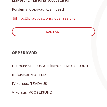
Maksetingimused ja soodustused
Korduma kippuvad küsimused
pc@practicalconsciousness.org
KONTAKT
ÕPPEKAVAD
I kursus: SELGUS & II kursus: EMOTSIOONID
III kursus: MÕTTED
IV kursus: TEADVUS
V kursus: VOOSEISUND