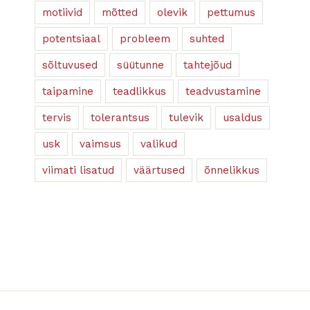
motiivid
mõtted
olevik
pettumus
potentsiaal
probleem
suhted
sõltuvused
süütunne
tahtejõud
taipamine
teadlikkus
teadvustamine
tervis
tolerantsus
tulevik
usaldus
usk
vaimsus
valikud
viimati lisatud
väärtused
õnnelikkus