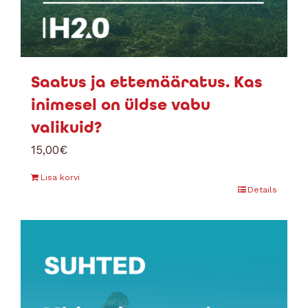
Saatus ja ettemääratus. Kas
inimesel on üldse vabu
valikuid?
15,00
€
Lisa korvi
Details