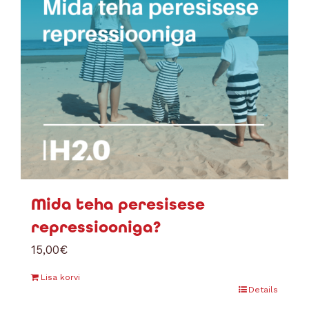
Mida teha peresisese
repressiooniga?
15,00
€
Lisa korvi
Details