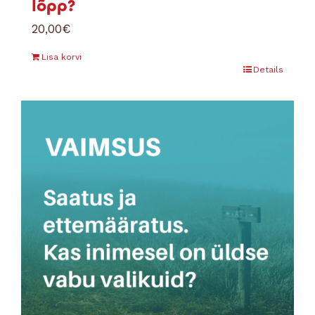
lõpp?
20,00
€
Lisa korvi
Details