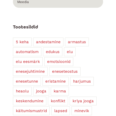
Meedia
Tootesildid
5 keha
andestamine
armastus
automatism
edukus
elu
elu eesmärk
emotsioonid
enesejuhtimine
eneseteostus
enesetunne
eristamine
harjumus
heaolu
jooga
karma
keskendumine
konflikt
kriya jooga
käitumismustrid
lapsed
minevik