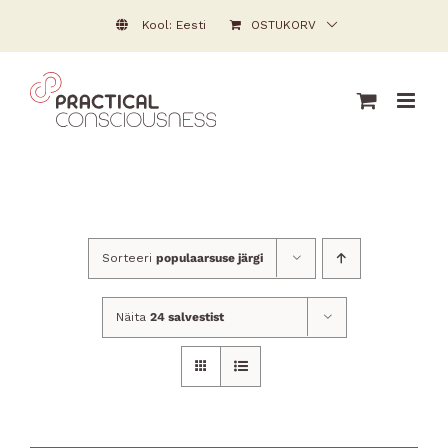
Skip
Kool: Eesti
OSTUKORV
to
content
Sorteeri
populaarsuse järgi
Näita
24 salvestist