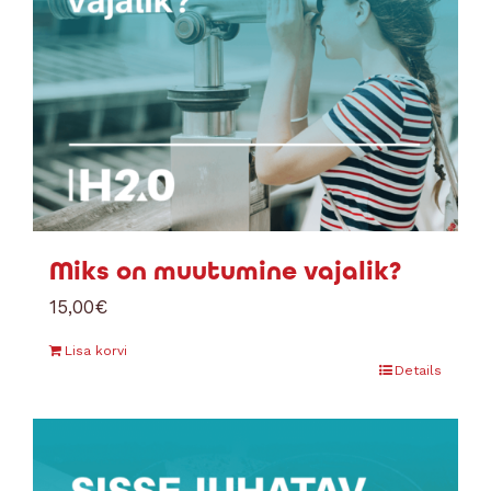
Miks on muutumine vajalik?
15,00
€
Lisa korvi
Details