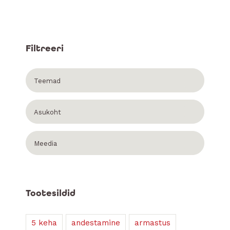
Filtreeri
Teemad
Asukoht
Meedia
Tootesildid
5 keha
andestamine
armastus