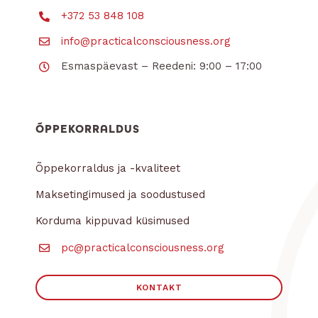
+372 53 848 108
info@practicalconsciousness.org
Esmaspäevast – Reedeni: 9:00 – 17:00
ÕPPEKORRALDUS
Õppekorraldus ja -kvaliteet
Maksetingimused ja soodustused
Korduma kippuvad küsimused
pc@practicalconsciousness.org
KONTAKT