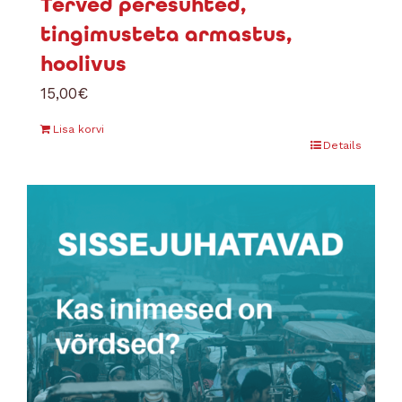
Terved peresuhted,
tingimusteta armastus,
hoolivus
15,00
€
Lisa korvi
Details