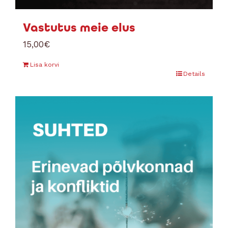
Vastutus meie elus
15,00
€
Lisa korvi
Details