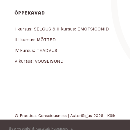
ÕPPEKAVAD
I kursus: SELGUS & II kursus: EMOTSIOONID
III kursus: MÕTTED
IV kursus: TEADVUS
V kursus: VOOSEISUND
© Practical Consciousness | Autoriõigus 2026 | Kõik
õigused kaetud |
Kasutustingimused
|
See veebileht kasutab küpsiseid ja