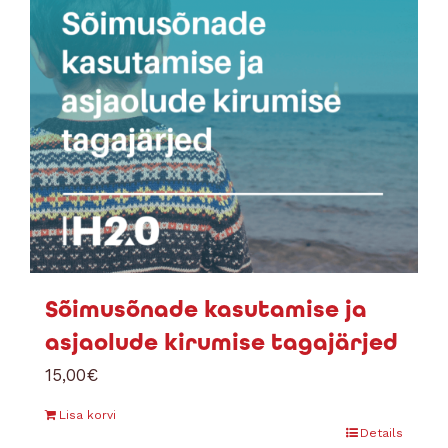
Sõimusõnade kasutamise ja
asjaolude kirumise tagajärjed
15,00
€
Lisa korvi
Details