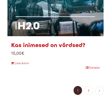
Kas inimesed on võrdsed?
15,00
€
Lisa korvi
Details
1
2