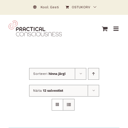
Skip
Kool: Eesti
OSTUKORV
to
content
Sorteeri
hinna järgi
Näita
12 salvestist