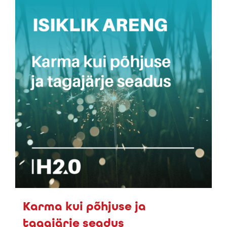
Karma kui põhjuse ja
tagajärje seadus