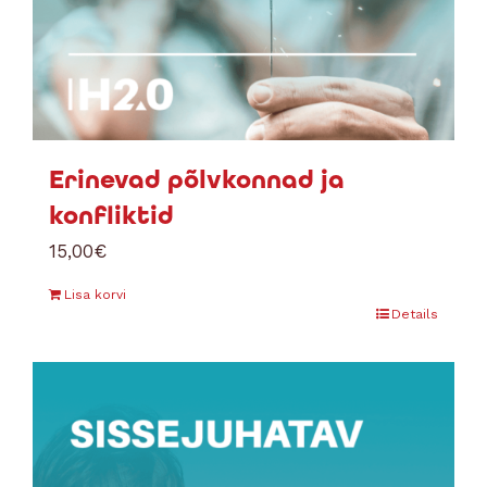
Erinevad põlvkonnad ja
konfliktid
15,00
€
Lisa korvi
Details