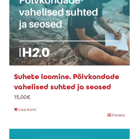
Suhete loomine. Põlvkondade
vahelised suhted ja seosed
15,00
€
Lisa korvi
Details