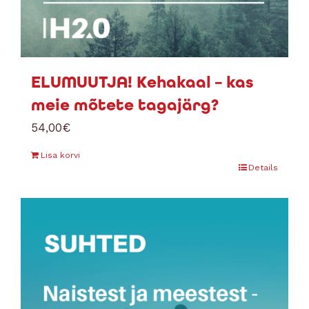
ELUMUUTJA! Kehakaal – kas
meie mõtete tagajärg?
54,00
€
Lisa korvi
Details