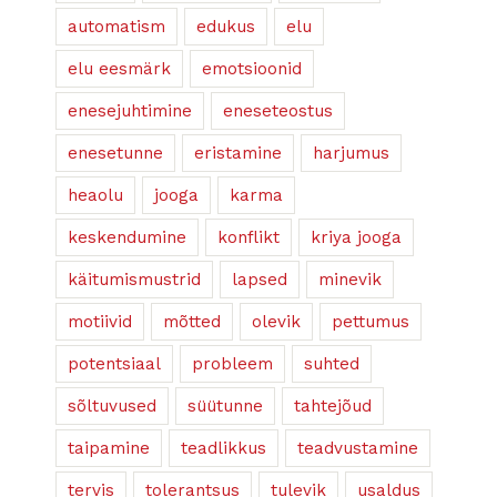
automatism
edukus
elu
elu eesmärk
emotsioonid
enesejuhtimine
eneseteostus
enesetunne
eristamine
harjumus
heaolu
jooga
karma
keskendumine
konflikt
kriya jooga
käitumismustrid
lapsed
minevik
motiivid
mõtted
olevik
pettumus
potentsiaal
probleem
suhted
sõltuvused
süütunne
tahtejõud
taipamine
teadlikkus
teadvustamine
tervis
tolerantsus
tulevik
usaldus