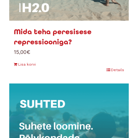
Mida teha peresisese
repressiooniga?
15,00
€
Lisa korvi
Details