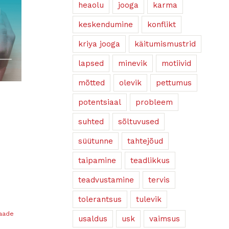
heaolu
jooga
karma
keskendumine
konflikt
kriya jooga
käitumismustrid
lapsed
minevik
motiivid
mõtted
olevik
pettumus
potentsiaal
probleem
suhted
sõltuvused
süütunne
tahtejõud
taipamine
teadlikkus
teadvustamine
tervis
tolerantsus
tulevik
vaade
usaldus
usk
vaimsus