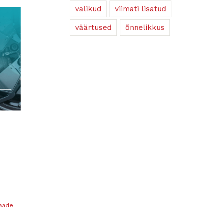
valikud
viimati lisatud
väärtused
õnnelikkus
vaade