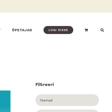
T
ÕPETAJAD
LOGI SISSE
Filtreeri
Teemad