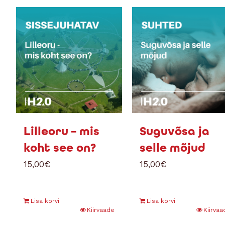
Lilleoru – mis
Suguvõsa ja
koht see on?
selle mõjud
15,00
€
15,00
€
Lisa korvi
Lisa korvi
Kiirvaade
Kiirvaa