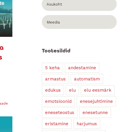
Asukoht
Meedia
ja
Tootesildid
s
5 keha
andestamine
armastus
automatism
edukus
elu
elu eesmärk
emotsioonid
enesejuhtimine
vaade
eneseteostus
enesetunne
eristamine
harjumus