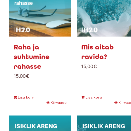
Raha ja
Mis aitab
suhtumine
ravida?
rahasse
15,00
€
15,00
€
Lisa korvi
Lisa korvi
Kiirvaade
Kiirvaa