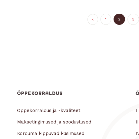
1
2
3
ÕPPEKORRALDUS
Õppekorraldus ja -kvaliteet
I
Maksetingimused ja soodustused
I
Korduma kippuvad küsimused
I