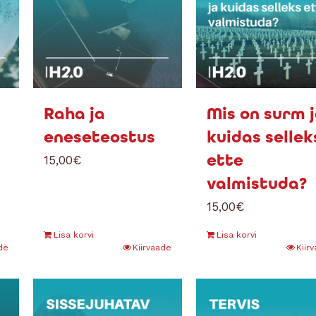
Raha ja
Mis on surm 
eneseteostus
kuidas sellek
ette
15,00
€
valmistuda?
15,00
€
Lisa korvi
Lisa korvi
de
Kiirvaade
Kiir