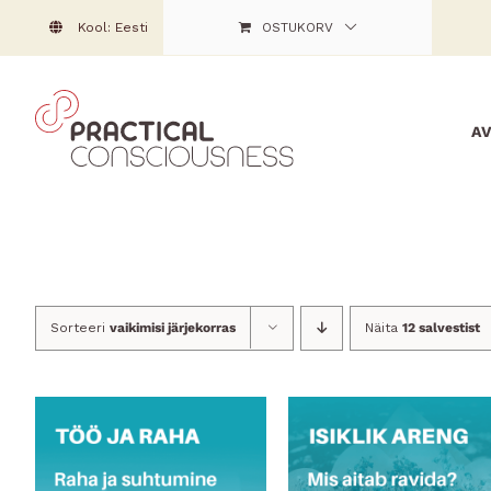
Skip
Kool: Eesti
OSTUKORV
to
content
A
Sorteeri
vaikimisi järjekorras
Näita
12 salvestist