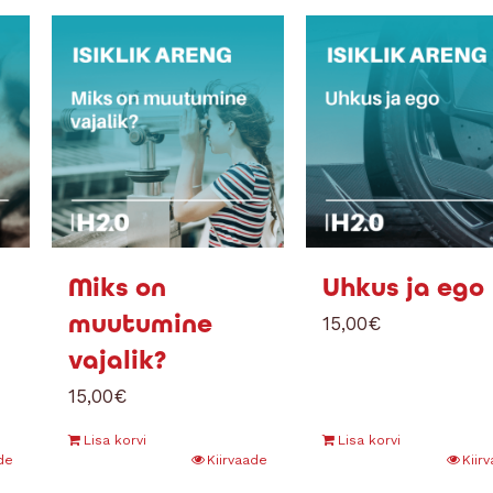
Miks on
Uhkus ja ego
muutumine
15,00
€
vajalik?
15,00
€
Lisa korvi
Lisa korvi
de
Kiirvaade
Kiir