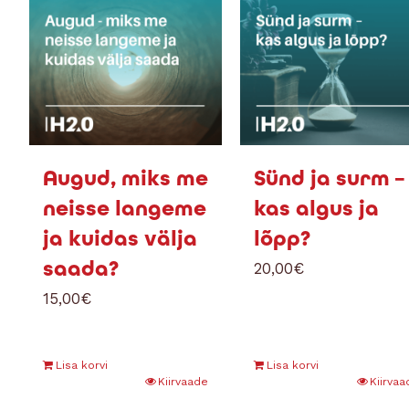
Augud, miks me
Sünd ja surm –
neisse langeme
kas algus ja
ja kuidas välja
lõpp?
saada?
20,00
€
15,00
€
Lisa korvi
Lisa korvi
Kiirvaade
Kiirvaa