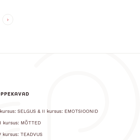
ÕPPEKAVAD
 kursus: SELGUS & II kursus: EMOTSIOONID
II kursus: MÕTTED
V kursus: TEADVUS