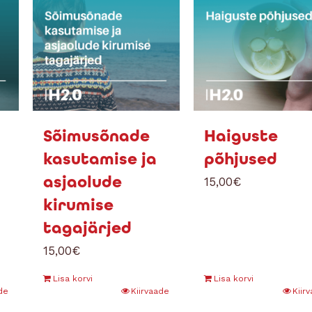
Sõimusõnade
Haiguste
kasutamise ja
põhjused
asjaolude
15,00
€
kirumise
tagajärjed
15,00
€
Lisa korvi
Lisa korvi
de
Kiirvaade
Kiir