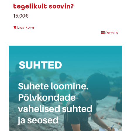
tegelikult soovin?
15,00
€
Lisa korvi
Details