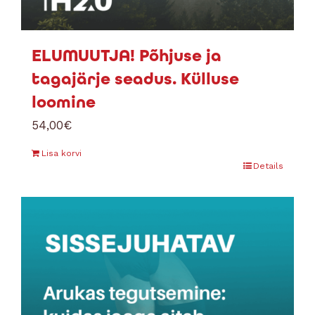
ELUMUUTJA! Põhjuse ja
tagajärje seadus. Külluse
loomine
54,00
€
Lisa korvi
Details