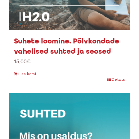
Suhete loomine. Põlvkondade
vahelised suhted ja seosed
15,00
€
Lisa korvi
Details