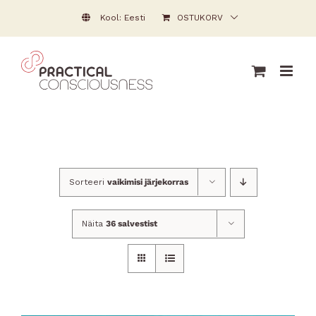
Skip
Kool: Eesti
OSTUKORV
to
content
Sorteeri
vaikimisi järjekorras
Näita
36 salvestist