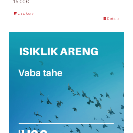
15,00
€
Lisa korvi
Details