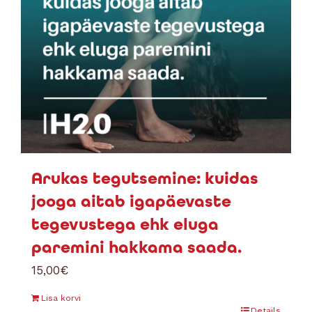
Arukas tegutsemine: kuidas
jooga aitab igapäevaste
tegevustega ehk eluga
paremini hakkama saada.
15,00
€
Lisa korvi
Details