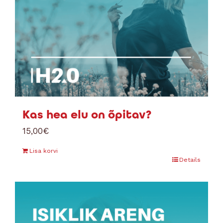
Kas hea elu on õpitav?
15,00
€
Lisa korvi
Details