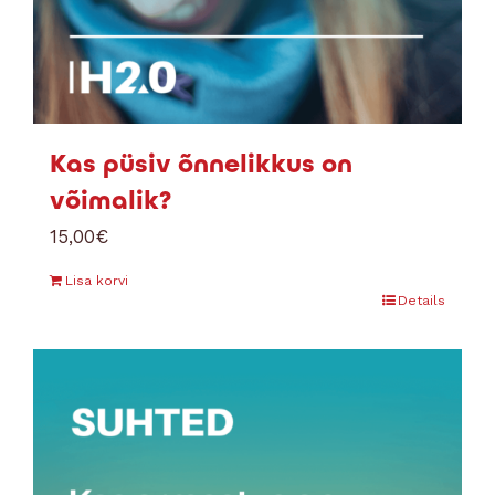
Kas püsiv õnnelikkus on
võimalik?
15,00
€
Lisa korvi
Details