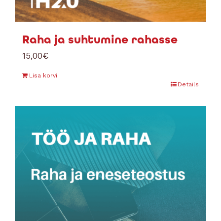
Raha ja suhtumine rahasse
15,00
€
Lisa korvi
Details