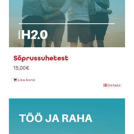
Sõprussuhetest
15,00
€
Lisa korvi
Details