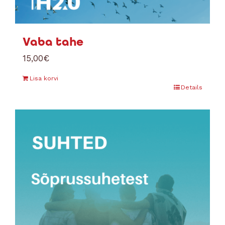
Vaba tahe
15,00
€
Lisa korvi
Details