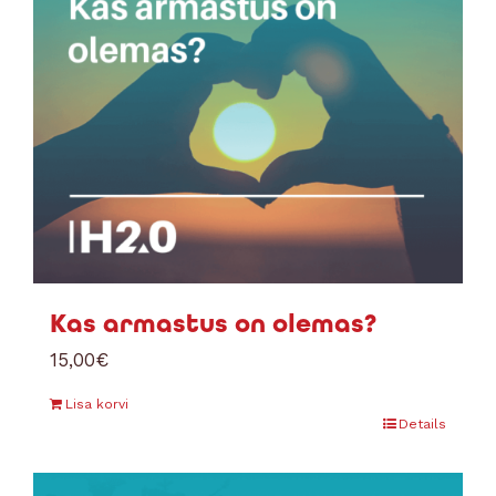
Kas armastus on olemas?
15,00
€
Lisa korvi
Details