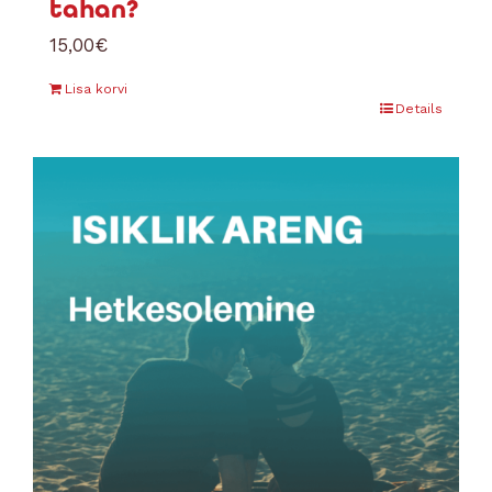
tahan?
15,00
€
Lisa korvi
Details