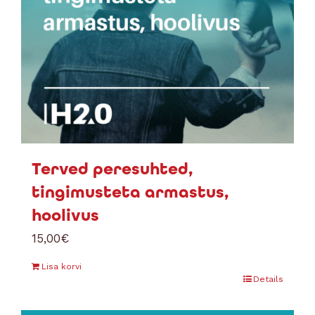
Terved peresuhted,
tingimusteta armastus,
hoolivus
15,00
€
Lisa korvi
Details