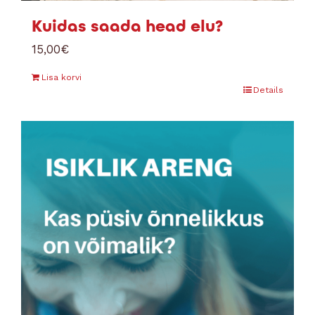
Kuidas saada head elu?
15,00
€
Lisa korvi
Details