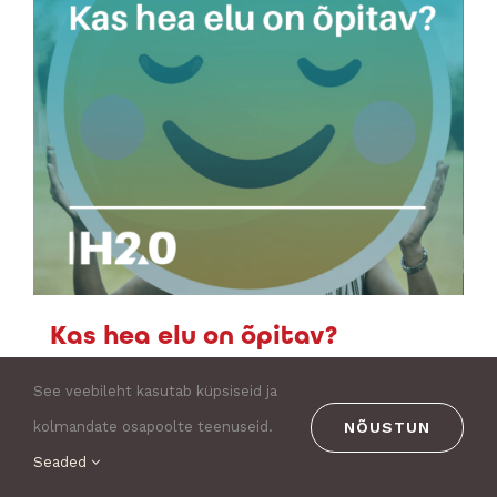
Kas hea elu on õpitav?
15,00
€
See veebileht kasutab küpsiseid ja
Lisa korvi
NÕUSTUN
kolmandate osapoolte teenuseid.
Details
Seaded