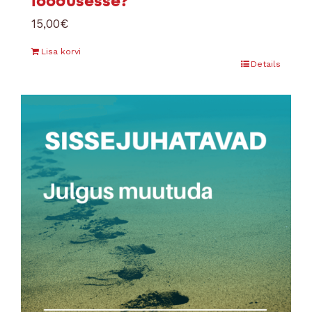
loodusesse?
15,00
€
Lisa korvi
Details