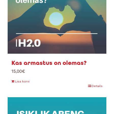
Kas armastus on olemas?
15,00
€
Lisa korvi
Details