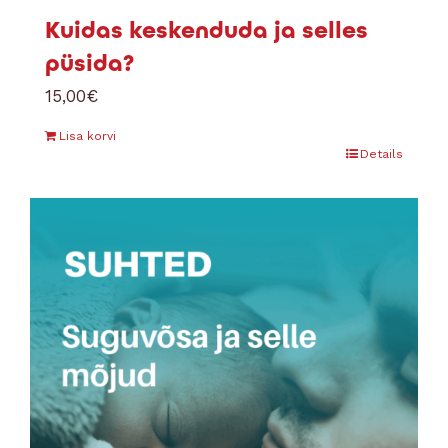
Kuidas keskenduda ja selles
püsida?
15,00
€
Lisa korvi
Details