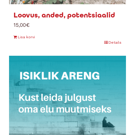
Loovus, anded, potentsiaalid
15,00
€
Lisa korvi
Details