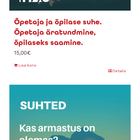
Õpetaja ja õpilase suhe.
Õpetaja äratundmine,
õpilaseks saamine.
15,00
€
Lisa korvi
Details