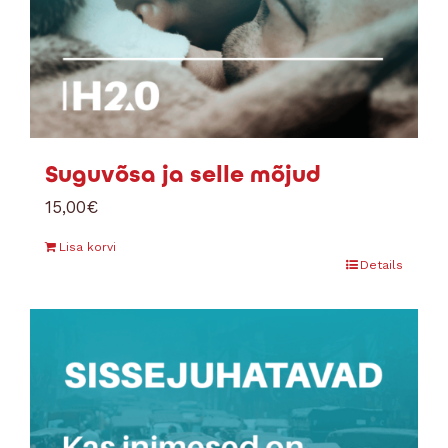
Suguvõsa ja selle mõjud
15,00
€
Lisa korvi
Details