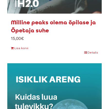
Milline peaks olema õpilase ja
Õpetaja suhe
15,00
€
Lisa korvi
Details