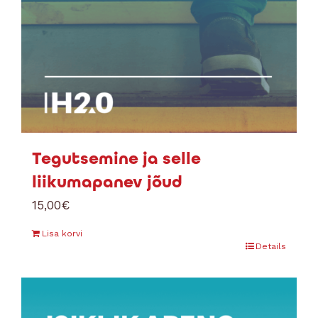
Tegutsemine ja selle
liikumapanev jõud
15,00
€
Lisa korvi
Details