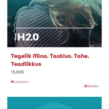
Tegelik Mina. Taotlus. Tahe.
Teadlikkus
15,00
€
Lisa korvi
Details