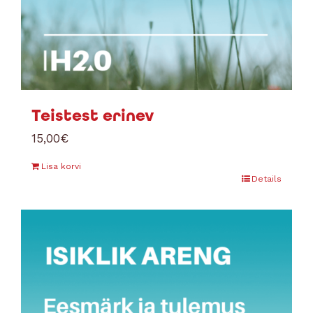
Teistest erinev
15,00
€
Lisa korvi
Details