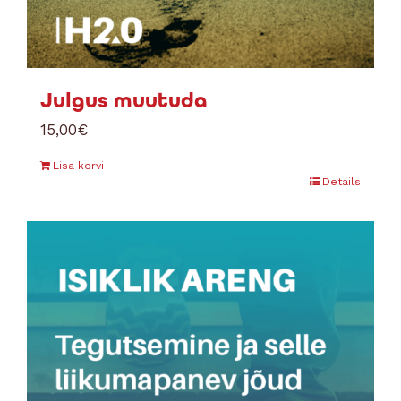
Julgus muutuda
15,00
€
Lisa korvi
Details