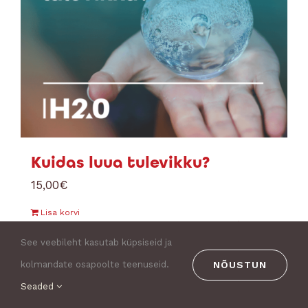
Kuidas luua tulevikku?
15,00
€
Lisa korvi
Details
See veebileht kasutab küpsiseid ja
NÕUSTUN
kolmandate osapoolte teenuseid.
Seaded
1
2