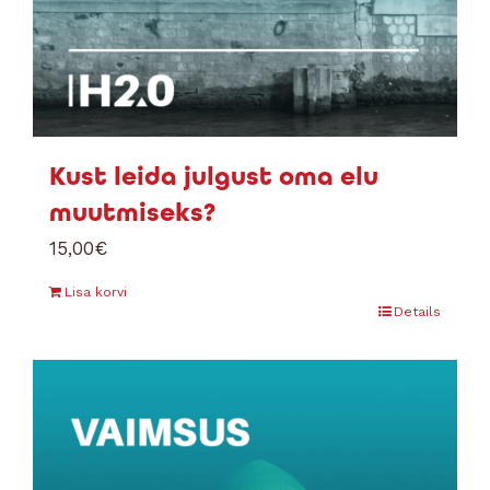
Kust leida julgust oma elu
muutmiseks?
15,00
€
Lisa korvi
Details