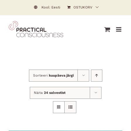
Skip
Kool: Eesti
OSTUKORV
to
content
Sorteeri
kuupäeva järgi
Näita
24 salvestist