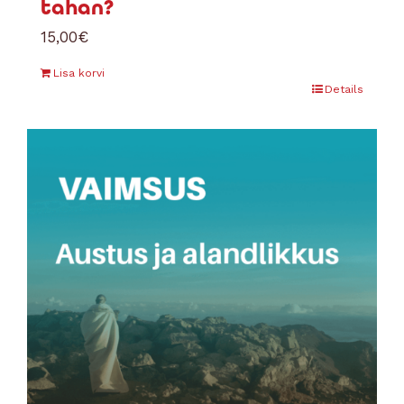
tahan?
15,00
€
Lisa korvi
Details