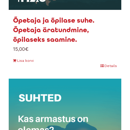
Õpetaja ja õpilase suhe.
Õpetaja äratundmine,
õpilaseks saamine.
15,00
€
Lisa korvi
Details