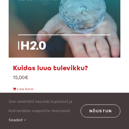
Kuidas luua tulevikku?
15,00
€
Lisa korvi
Details
See veebileht kasutab küpsiseid ja
NÕUSTUN
kolmandate osapoolte teenuseid.
Seaded
1
2