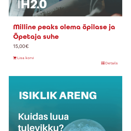
Milline peaks olema õpilase ja
Õpetaja suhe
15,00
€
Lisa korvi
Details