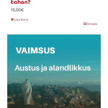
tahan?
15,00
€
Lisa korvi
Details