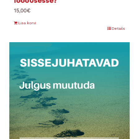
loodusesse?
15,00
€
Lisa korvi
Details