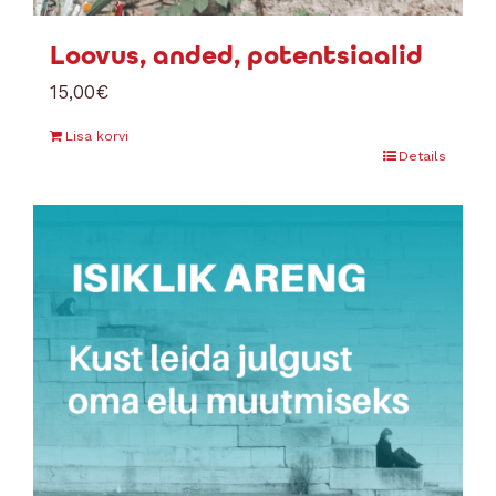
Loovus, anded, potentsiaalid
15,00
€
Lisa korvi
Details