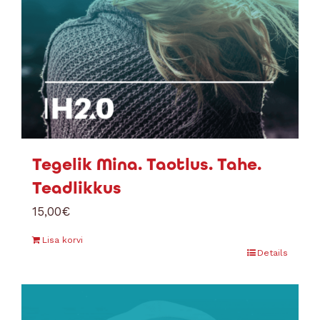
Tegelik Mina. Taotlus. Tahe.
Teadlikkus
15,00
€
Lisa korvi
Details