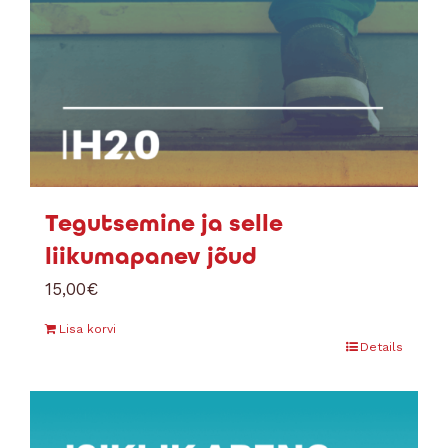
Tegutsemine ja selle
liikumapanev jõud
15,00
€
Lisa korvi
Details