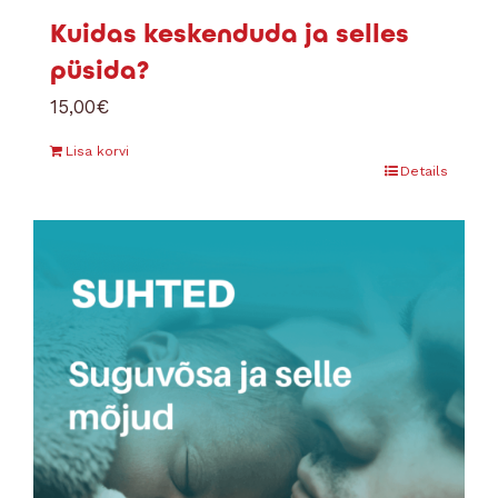
Kuidas keskenduda ja selles
püsida?
15,00
€
Lisa korvi
Details