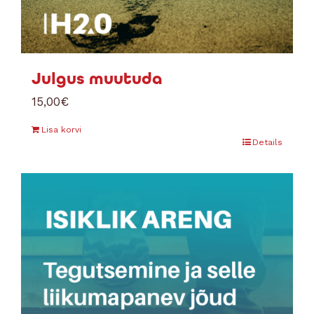
Julgus muutuda
15,00
€
Lisa korvi
Details