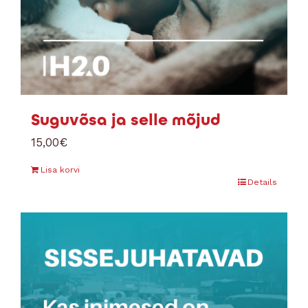
Suguvõsa ja selle mõjud
15,00
€
Lisa korvi
Details