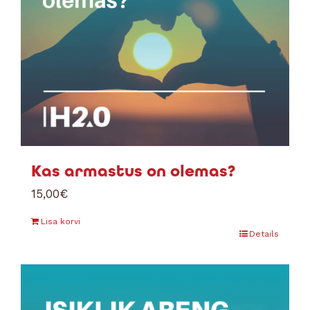
Kas armastus on olemas?
15,00
€
Lisa korvi
Details