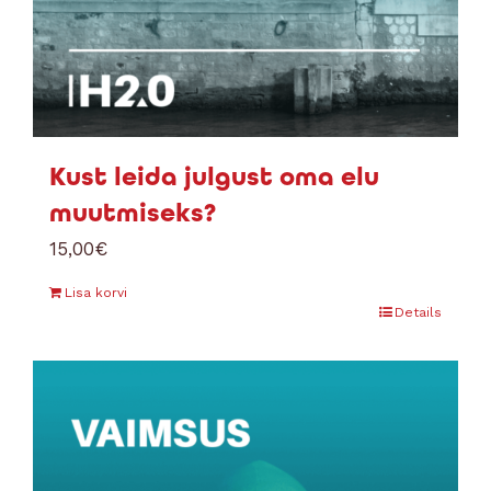
Kust leida julgust oma elu
muutmiseks?
15,00
€
Lisa korvi
Details