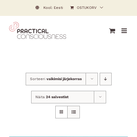
Skip
Kool: Eesti
OSTUKORV
to
content
Sorteeri
vaikimisi järjekorras
Näita
24 salvestist