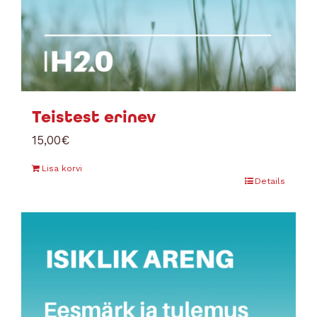
Teistest erinev
15,00
€
Lisa korvi
Details