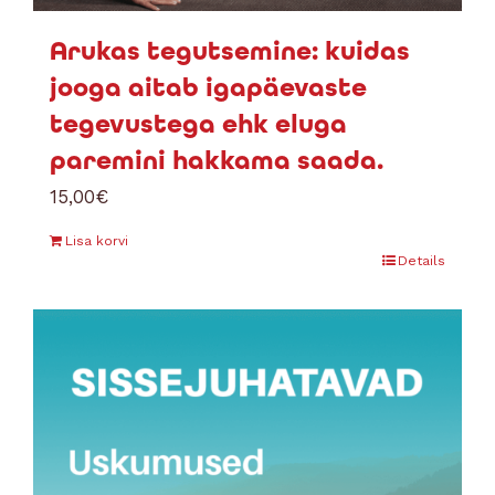
Arukas tegutsemine: kuidas
jooga aitab igapäevaste
tegevustega ehk eluga
paremini hakkama saada.
15,00
€
Lisa korvi
Details