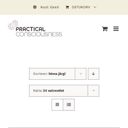
Skip
Kool: Eesti
OSTUKORV
to
content
Sorteeri
hinna järgi
Näita
24 salvestist