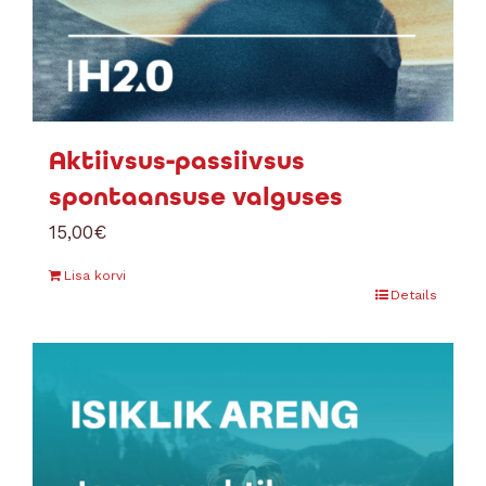
Aktiivsus-passiivsus
spontaansuse valguses
15,00
€
Lisa korvi
Details