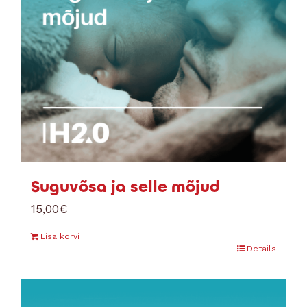
Suguvõsa ja selle mõjud
15,00
€
Lisa korvi
Details