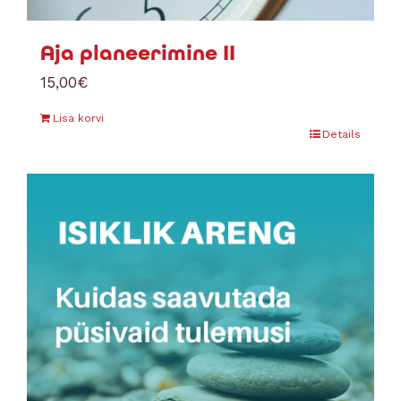
Aja planeerimine II
15,00
€
Lisa korvi
Details