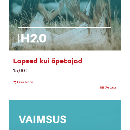
Lapsed kui õpetajad
15,00
€
Lisa korvi
Details