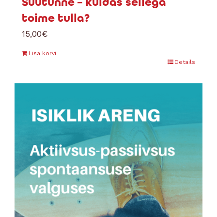
Süütunne – kuidas sellega
toime tulla?
15,00
€
Lisa korvi
Details