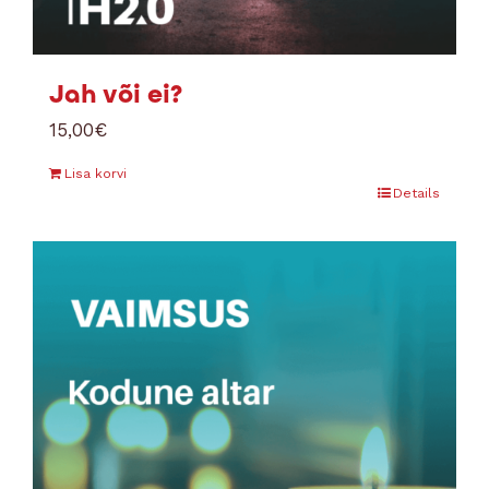
Jah või ei?
15,00
€
Lisa korvi
Details