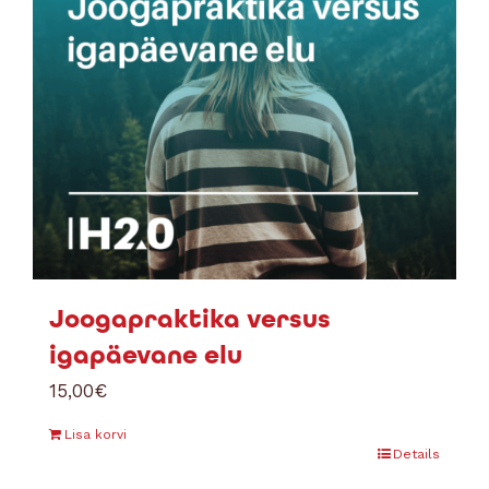
Joogapraktika versus
igapäevane elu
15,00
€
Lisa korvi
Details