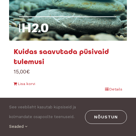
Kuidas saavutada püsivaid
tulemusi
15,00
€
Lisa korvi
Details
See veebileht kasutab küpsiseid ja
NÕUSTUN
kolmandate osapoolte teenuseid.
1
2
Seaded