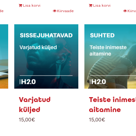
Lisa korvi
Lisa korvi
de
Kiirvaade
Kiir
Varjatud
Teiste inime
küljed
aitamine
15,00
€
15,00
€