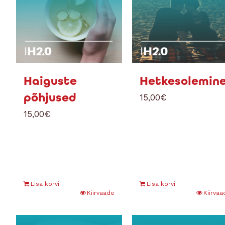
Haiguste
Hetkesolemin
põhjused
15,00
€
15,00
€
Lisa korvi
Lisa korvi
Kiirvaade
Kiirvaa