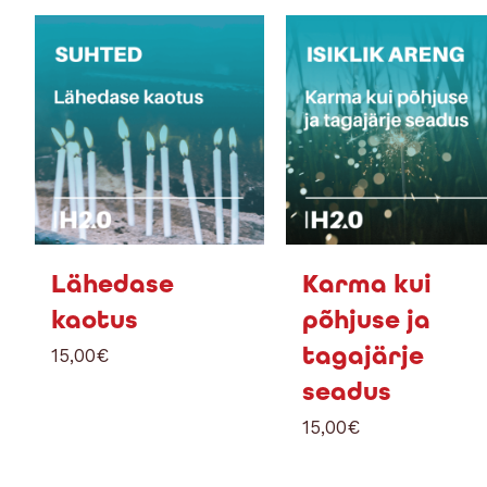
Lähedase
Karma kui
kaotus
põhjuse ja
tagajärje
15,00
€
seadus
15,00
€