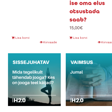
ise oma elus
otsustada
saab?
15,00
€
Lisa korvi
Lisa korvi
Kiirvaade
Kiirvaa