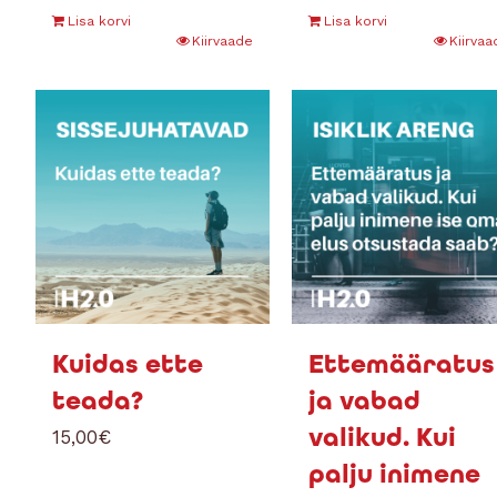
Lisa korvi
Lisa korvi
Kiirvaade
Kiirvaa
Kuidas ette
Ettemääratus
teada?
ja vabad
valikud. Kui
15,00
€
palju inimene