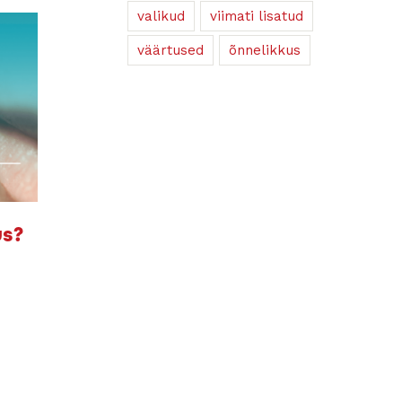
valikud
viimati lisatud
väärtused
õnnelikkus
us?