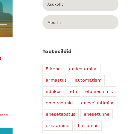
Asukoht
Meedia
Tootesildid
s
5 keha
andestamine
armastus
automatism
edukus
elu
elu eesmärk
emotsioonid
enesejuhtimine
eneseteostus
enesetunne
vaade
eristamine
harjumus