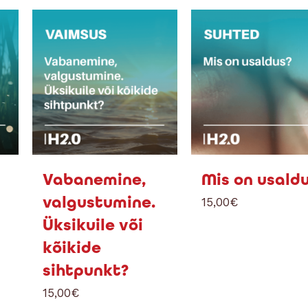
Vabanemine,
Mis on usald
valgustumine.
15,00
€
Üksikuile või
kõikide
sihtpunkt?
15,00
€