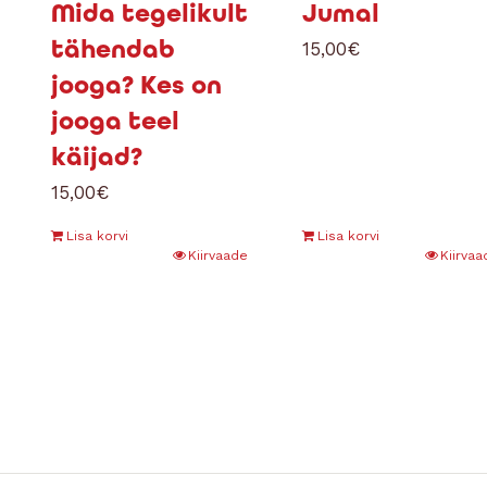
Mida tegelikult
Jumal
tähendab
15,00
€
jooga? Kes on
jooga teel
käijad?
15,00
€
Lisa korvi
Lisa korvi
Kiirvaade
Kiirvaa