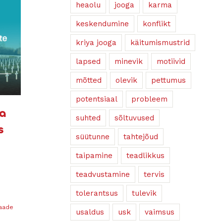
heaolu
jooga
karma
keskendumine
konflikt
kriya jooga
käitumismustrid
lapsed
minevik
motiivid
mõtted
olevik
pettumus
potentsiaal
probleem
ja
suhted
sõltuvused
s
süütunne
tahtejõud
taipamine
teadlikkus
teadvustamine
tervis
tolerantsus
tulevik
vaade
usaldus
usk
vaimsus