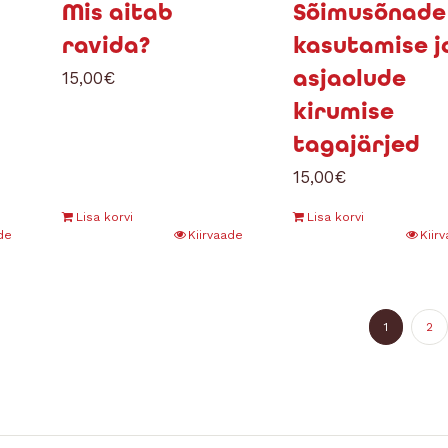
Mis aitab
Sõimusõnade
ravida?
kasutamise j
asjaolude
15,00
€
kirumise
tagajärjed
15,00
€
Lisa korvi
Lisa korvi
de
Kiirvaade
Kiir
1
2