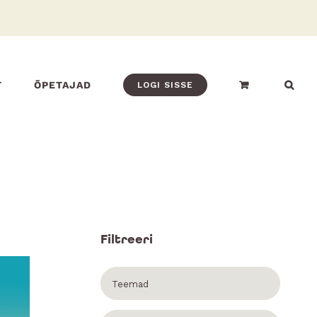
T
ÕPETAJAD
LOGI SISSE
Filtreeri
Teemad