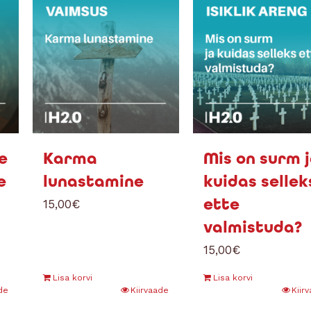
e
Karma
Mis on surm 
e
lunastamine
kuidas sellek
ette
15,00
€
valmistuda?
15,00
€
Lisa korvi
Lisa korvi
de
Kiirvaade
Kiir