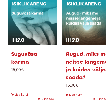
Suguvõsa
Augud, miks m
karma
neisse langem
ja kuidas välja
15,00
€
saada?
15,00
€
Lisa korvi
Lisa korvi
Kiirvaade
Kiirvaa