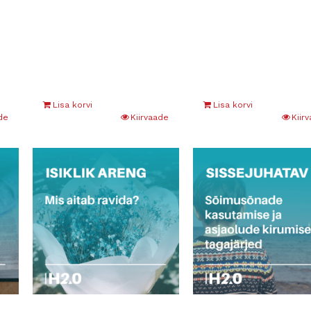
Lisa korvi
Lisa korvi
de
Kiirvaade
Kiir