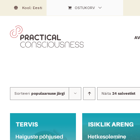
Skip
Kool: Eesti
OSTUKORV
to
content
A
Sorteeri
populaarsuse järgi
Näita
24 salvestist