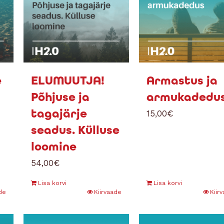
e
ELUMUUTJA!
Armastus ja
Põhjuse ja
armukadedu
tagajärje
15,00
€
seadus. Külluse
loomine
54,00
€
Lisa korvi
Lisa korvi
de
Kiirvaade
Kiir