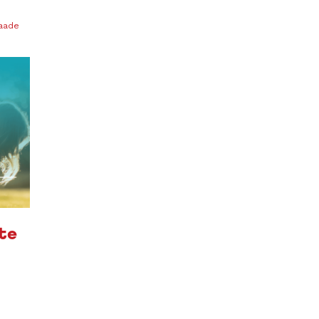
vaade
ste