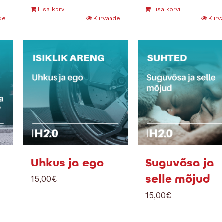
Lisa korvi
Lisa korvi
de
Kiirvaade
Kiir
Uhkus ja ego
Suguvõsa ja
selle mõjud
15,00
€
15,00
€