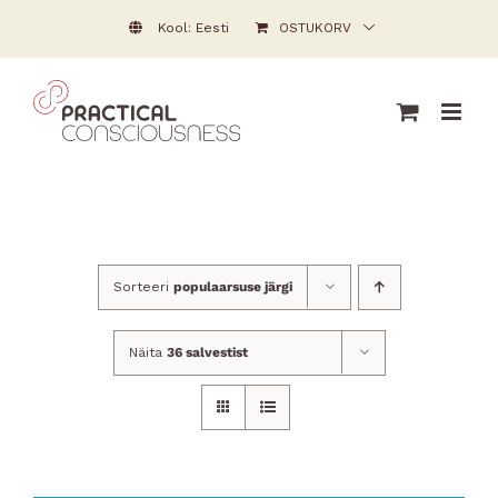
Skip
Kool: Eesti
OSTUKORV
to
content
Sorteeri
populaarsuse järgi
Näita
36 salvestist