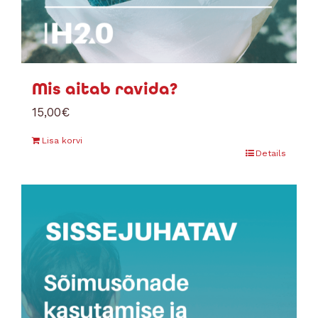
Mis aitab ravida?
15,00
€
Lisa korvi
Details