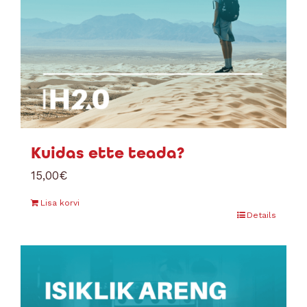
Kuidas ette teada?
15,00
€
Lisa korvi
Details