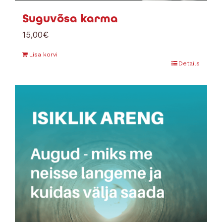
Suguvõsa karma
15,00
€
Lisa korvi
Details