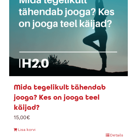
Mida tegelikult tähendab
jooga? Kes on jooga teel
käijad?
15,00
€
Lisa korvi
Details