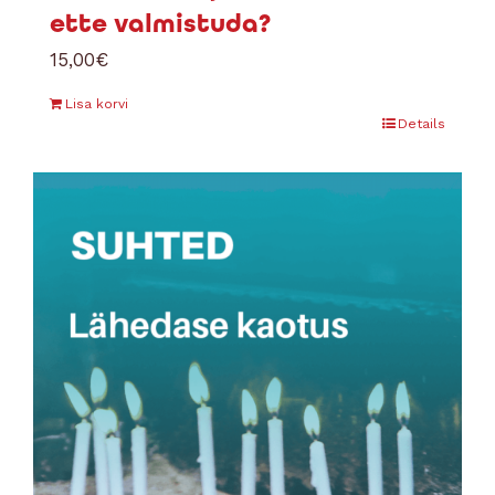
ette valmistuda?
15,00
€
Lisa korvi
Details