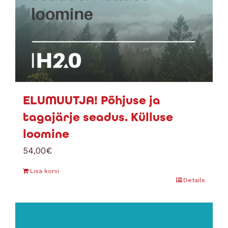
ELUMUUTJA! Põhjuse ja
tagajärje seadus. Külluse
loomine
54,00
€
Lisa korvi
Details