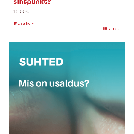
sihtpunkt?
15,00
€
Lisa korvi
Details