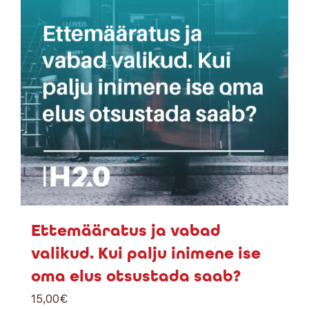
Ettemääratus ja vabad
valikud. Kui palju inimene ise
oma elus otsustada saab?
15,00
€