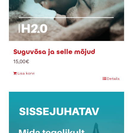
Suguvõsa ja selle mõjud
15,00
€
Lisa korvi
Details