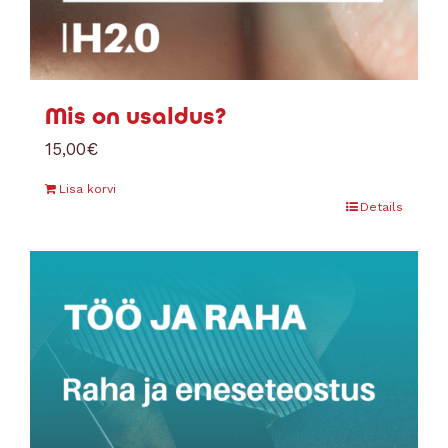
Mis on usaldus?
15,00
€
Lisa korvi
Details