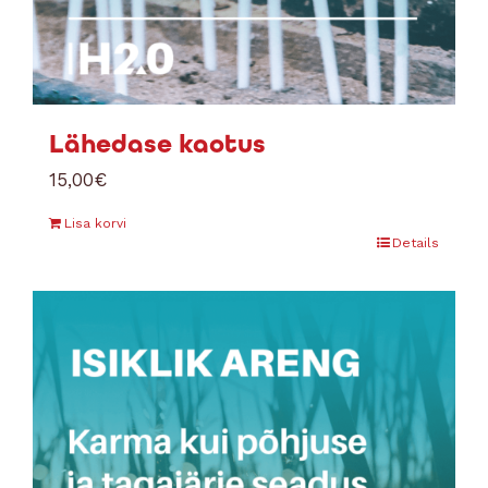
Lähedase kaotus
15,00
€
Lisa korvi
Details