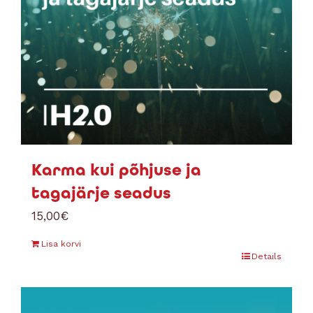
Karma kui põhjuse ja
tagajärje seadus
15,00
€
Lisa korvi
Details