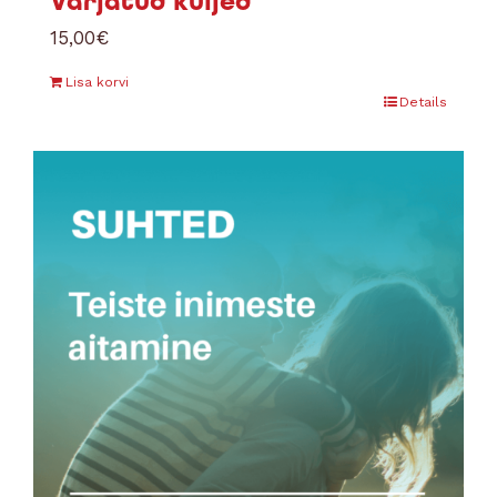
Varjatud küljed
15,00
€
Lisa korvi
Details