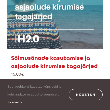
Sõimusõnade kasutamise ja
asjaolude kirumise tagajärjed
15,00
€
Lisa korvi
See veebileht kasutab küpsiseid ja
Details
NÕUSTUN
kolmandate osapoolte teenuseid.
Seaded